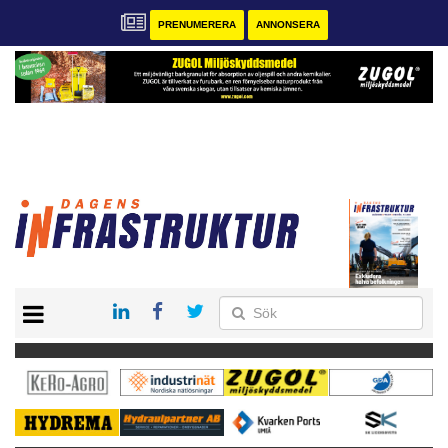
PRENUMERERA
ANNONSERA
START
KONTAKT
VÅRA ANDRA MAGASIN
PRENUMERERA
ANNONSERA