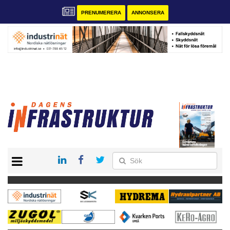
PRENUMERERA
ANNONSERA
START
KONTAKT
VÅRA ANDRA MAGASIN
PRENUMERERA
ANNONSERA