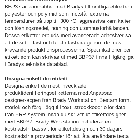
BBP37 är kompatibel med Bradys tillförlitliga etiketter i
polyester och polyimid som motstår extrema
temperaturer på upp till 300 °C, aggressiva kemikalier
och lösningsmedel, nötning och utomhusförhållanden.
Dessa etiketter erbjuds med avancerade adhesiver så
att de sitter fast och förblir läsbara genom de mest
krävande produktionsprocesserna. Specifikationer per
etikett som kan skrivas ut med BBP37 finns tillgängliga
i Bradys tekniska datablad.
Designa enkelt din etikett
Designa enkelt de mest invecklade
produktidentifieringsetiketterna med Anpassad
designer-appen från Brady Workstation. Bestäm form,
storlek och färg, lägg till text, streckkoder eller data
från ERP-system innan du skriver ut etikettdesigner
med BBP37. Brady Workstation inkluderar en
kostnadsfri bassvit för etikettdesign och 30 dagars
kostnadsfria provperioder för att låta användare testa