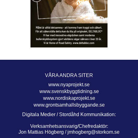
VÅRA ANDRA SITER
www.nyaprojekt.se
www.svenskbyggtidning.se
www.nordiskaprojekt.se
www.grontsamhallsbyggande.se
Digitala Medier / Stordåhd Kommunikation:
Verksamhetsansvarig/Chefredaktör:
Jon Mattias Högberg /
jmhogberg@storkom.se