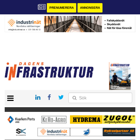
PRENUMERERA
ANNONSERA
START
KONTAKT
VÅRA ANDRA MAGASIN
PRENUMERERA
ANNONSERA