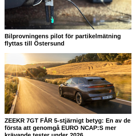
Bilprovningens pilot för partikelmätning
flyttas till Östersund
ZEEKR 7GT FÅR 5-stjärnigt betyg: En av de
första att genomgå EURO NCAP:S mer
krävande tester under 2026