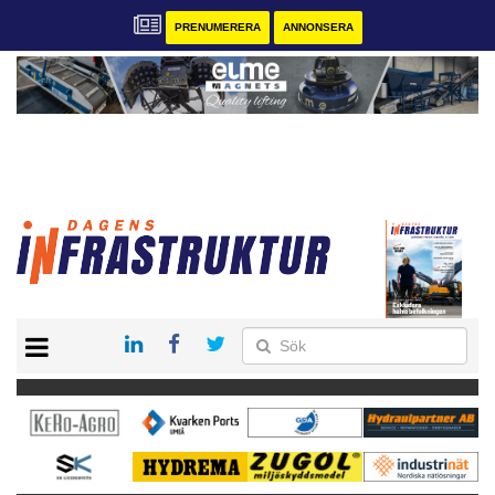
PRENUMERERA
ANNONSERA
START
KONTAKT
VÅRA ANDRA MAGASIN
PRENUMERERA
ANNONSERA