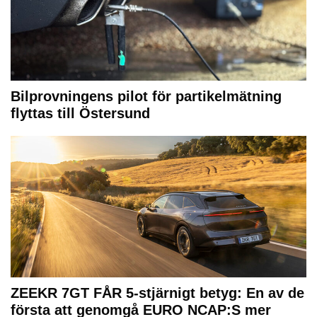
Bilprovningens pilot för partikelmätning
flyttas till Östersund
ZEEKR 7GT FÅR 5-stjärnigt betyg: En av de
första att genomgå EURO NCAP:S mer