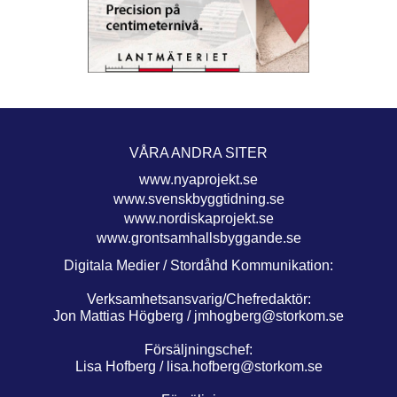
VÅRA ANDRA SITER
www.nyaprojekt.se
www.svenskbyggtidning.se
www.nordiskaprojekt.se
www.grontsamhallsbyggande.se
Digitala Medier / Stordåhd Kommunikation:
Verksamhetsansvarig/Chefredaktör:
Jon Mattias Högberg /
jmhogberg@storkom.se
Försäljningschef:
Lisa Hofberg /
lisa.hofberg@storkom.se