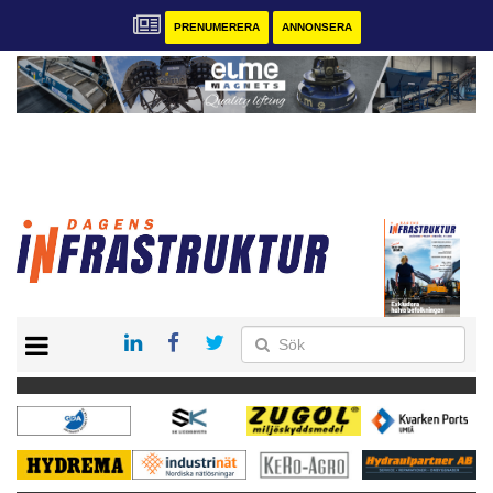
PRENUMERERA
ANNONSERA
START
KONTAKT
VÅRA ANDRA MAGASIN
PRENUMERERA
ANNONSERA