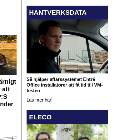
HANTVERKSDATA
Så hjälper affärssystemet Entré
rnigt
Office installatörer att få tid till VM-
 att
festen
:S
Läs mer här!
under
ELECO