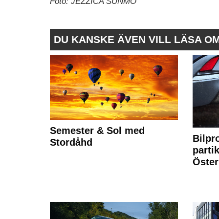
Foto:
JEZZICA SUNMO
DU KANSKE ÄVEN VILL LÄSA O
Semester & Sol med
Bilpr
Stordåhd
partik
Öste