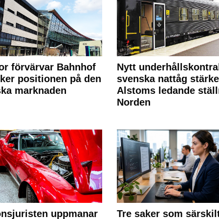
or förvärvar Bahnhof
Nytt underhållskontra
rker positionen på den
svenska nattåg stärke
ska marknaden
Alstoms ledande ställ
Norden
nsjuristen uppmanar
Tre saker som särskil