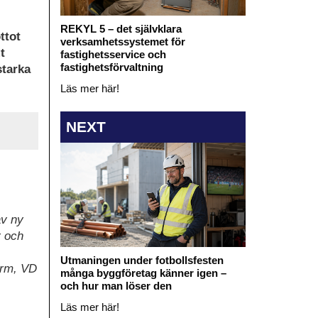
REKYL 5 – det självklara
ttot
verksamhetssystemet för
t
fastighetsservice och
fastighetsförvaltning
starka
Läs mer här!
NEXT
av ny
r och
Utmaningen under fotbollsfesten
ärm, VD
många byggföretag känner igen –
och hur man löser den
Läs mer här!