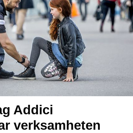
ag Addici
rar verksamheten