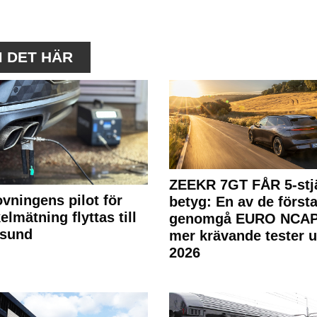
M DET HÄR
ZEEKR 7GT FÅR 5-stjä
ovningens pilot för
betyg: En av de första
elmätning flyttas till
genomgå EURO NCAP
rsund
mer krävande tester 
2026