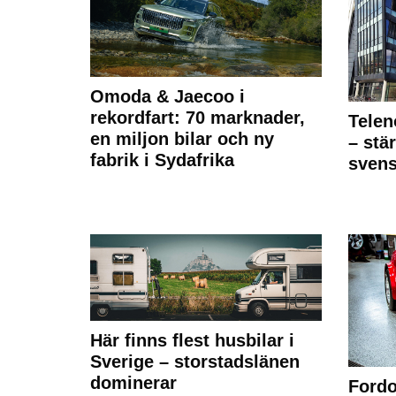
Omoda & Jaecoo i
rekordfart: 70 marknader,
Telen
en miljon bilar och ny
– stä
fabrik i Sydafrika
sven
Här finns flest husbilar i
Sverige – storstadslänen
dominerar
Fordo