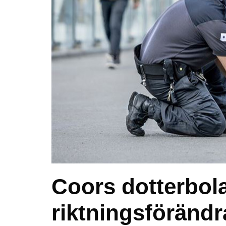
Coors dotterbol
riktningsföränd