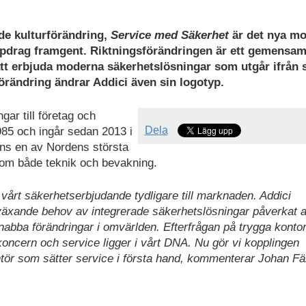
de kulturförändring,
Service med Säkerhet
är det nya mo
pdrag framgent. Riktningsförändringen är ett gemensam
tt erbjuda moderna säkerhetslösningar som utgår ifrån 
rändring ändrar Addici även sin logotyp.
ar till företag och
Dela
985 och ingår sedan 2013 i
ns en av Nordens största
om både teknik och bevakning.
vårt säkerhetserbjudande tydligare till marknaden. Addici
 växande behov av integrerade säkerhetslösningar påverkat 
abba förändringar i omvärlden. Efterfrågan på trygga konto
ekoncern och service ligger i vårt DNA. Nu gör vi kopplingen
ntör som sätter service i första hand, kommenterar Johan F