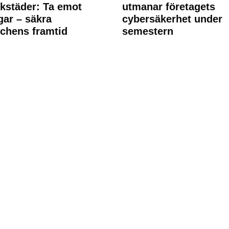
rkstäder: Ta emot
utmanar företagets
ngar – säkra
cybersäkerhet under
chens framtid
semestern