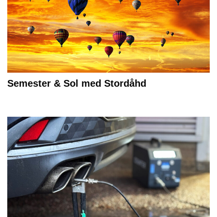
Semester & Sol med Stordåhd