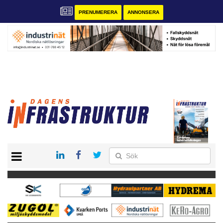
PRENUMERERA
ANNONSERA
START
KONTAKT
VÅRA ANDRA MAGASIN
PRENUMERERA
ANNONSERA