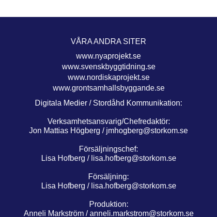
VÅRA ANDRA SITER
www.nyaprojekt.se
www.svenskbyggtidning.se
www.nordiskaprojekt.se
www.grontsamhallsbyggande.se
Digitala Medier / Stordåhd Kommunikation:
Verksamhetsansvarig/Chefredaktör:
Jon Mattias Högberg /
jmhogberg@storkom.se
Försäljningschef:
Lisa Hofberg /
lisa.hofberg@storkom.se
Försäljning:
Lisa Hofberg /
lisa.hofberg@storkom.se
Produktion:
Anneli Markström /
anneli.markstrom@storkom.se