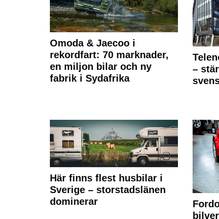
Omoda & Jaecoo i
rekordfart: 70 marknader,
Telen
en miljon bilar och ny
– stä
fabrik i Sydafrika
sven
Här finns flest husbilar i
Sverige – storstadslänen
dominerar
Fordo
bilve