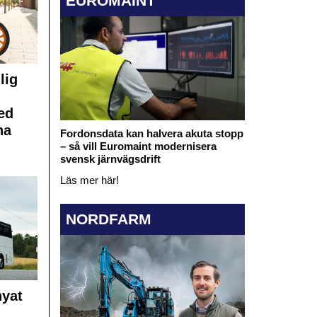
EUROMAINT
lig
ed
na
Fordonsdata kan halvera akuta stopp
– så vill Euromaint modernisera
svensk järnvägsdrift
Läs mer här!
NORDFARM
nyat