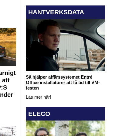
HANTVERKSDATA
rnigt
Så hjälper affärssystemet Entré
 att
Office installatörer att få tid till VM-
:S
festen
under
Läs mer här!
ELECO