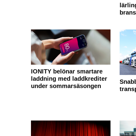
lärli
brans
IONITY belönar smartare
laddning med laddkrediter
Snabb
under sommarsäsongen
trans