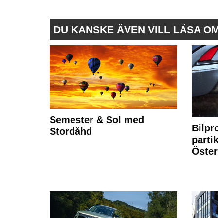
DU KANSKE ÄVEN VILL LÄSA O
Semester & Sol med
Bilpr
Stordåhd
partik
Öste