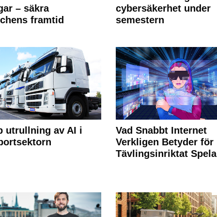
ngar – säkra
cybersäkerhet under
chens framtid
semestern
 utrullning av AI i
Vad Snabbt Internet
portsektorn
Verkligen Betyder för
Tävlingsinriktat Spel