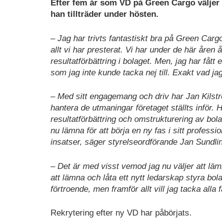
Efter fem år som VD på Green Cargo väljer 
han tillträder under hösten.
– Jag har trivts fantastiskt bra på Green Cargo
allt vi har presterat. Vi har under de här åren
resultatförbättring i bolaget. Men, jag har fåt
som jag inte kunde tacka nej till. Exakt vad j
–
Med sitt engagemang och driv har Jan Kilstr
hantera de utmaningar företaget ställts inför. H
resultatförbättring och omstrukturering av bola
nu lämna för att börja en ny fas i sitt professi
insatser, säger styrelseordförande Jan Sundli
– Det är med visst vemod jag nu väljer att läm
att lämna och låta ett nytt ledarskap styra bola
förtroende, men framför allt vill jag tacka al
Rekrytering efter ny VD har påbörjats.