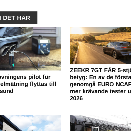
M DET HÄR
ZEEKR 7GT FÅR 5-stjä
ovningens pilot för
betyg: En av de första
elmätning flyttas till
genomgå EURO NCAP
rsund
mer krävande tester 
2026