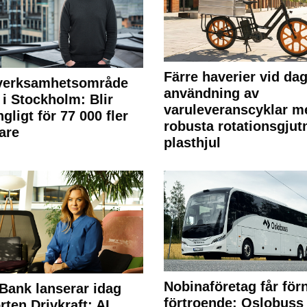
Färre haverier vid dag
 verksamhetsområde
användning av
 i Stockholm: Blir
varuleveranscyklar m
ngligt för 77 000 fler
robusta rotationsgjut
are
plasthjul
Nobinaföretag får för
Bank lanserar idag
förtroende: Oslobuss
rten Drivkraft: AI.