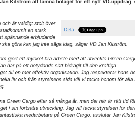
Jan Kilström att lämna bolaget för ett nytt VD-uppdrag,
 och är väldigt stolt över
Dela
 åstadkommit en stark
t ett spännande erbjudande
ag ska göra kan jag inte säga idag, säger VD Jan Kilström.
öm gjort ett mycket bra arbete med att utveckla Green Carg
an har på ett betydande sätt bidragit till den kraftiga
get till en mer effektiv organisation. Jag respekterar hans be
onella liv och från styrelsens sida vill vi tacka honom för alla
ng.
na Green Cargo efter så många år, men det här är rätt tid fö
get i sin fortsätta utveckling. Jag vill tacka styrelsen för de
la fantastiska medarbetare på Green Cargo, avslutar Jan Kilst