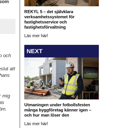
 som
REKYL 5 – det självklara
verksamhetssystemet för
fastighetsservice och
fastighetsförvaltning
Läs mer här!
NEXT
o och
slut att
 hans
r mig
ras
Utmaningen under fotbollsfesten
röm.
många byggföretag känner igen –
och hur man löser den
Läs mer här!