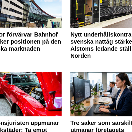
or förvärvar Bahnhof
Nytt underhållskontra
rker positionen på den
svenska nattåg stärke
ska marknaden
Alstoms ledande ställ
Norden
nsjuristen uppmanar
Tre saker som särskil
rkstäder: Ta emot
utmanar företagets