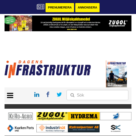
PRENUMERERA
ANNONSERA
START
KONTAKT
VÅRA ANDRA MAGASIN
PRENUMERERA
ANNONSERA