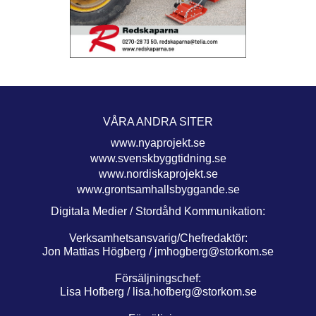
VÅRA ANDRA SITER
www.nyaprojekt.se
www.svenskbyggtidning.se
www.nordiskaprojekt.se
www.grontsamhallsbyggande.se
Digitala Medier / Stordåhd Kommunikation:
Verksamhetsansvarig/Chefredaktör:
Jon Mattias Högberg /
jmhogberg@storkom.se
Försäljningschef:
Lisa Hofberg /
lisa.hofberg@storkom.se