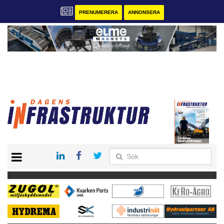
PRENUMERERA
ANNONSERA
START
KONTAKT
VÅRA ANDRA MAGASIN
PRENUMERERA
ANNONSERA