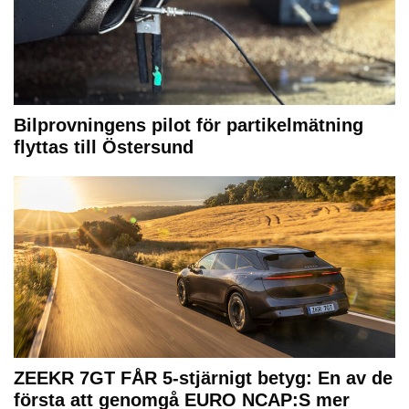
Bilprovningens pilot för partikelmätning
flyttas till Östersund
ZEEKR 7GT FÅR 5-stjärnigt betyg: En av de
första att genomgå EURO NCAP:S mer