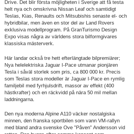
Drive. Det blir första möjligheten i Sverige att få testa
helt nya och omskrivna Nissan Leaf och samtidigt
Teslas, Kias, Renaults och Mitsubishis senaste el- och
hybridbilar, men även en stor del av Land Rovers
exklusiva modellprogram. På GranTurismo Design
Expo visas några av världens stora bilformgivares
klassiska mästerverk.
Här landar också tre hett efterlängtade bilpremiärer;
Nya helelektriska Jaguar I-Pace utmanar pionjären
Tesla i såväl storlek som pris, ca 800 000 kr. Precis
som Teslas stora modeller är Jaguar I-Pace en rymlig
familjebil med fyrhjulsdrift, massor av effekt (400
hästkrafter) och en räckvidd på nära 50 mil mellan
laddningarna.
Den nya moderna Alpine A110 väcker nostalgiska
minnen, den franska sportbilen som vann VM-rallyn
med bland andra svenske Ove ”Påven” Andersson vid