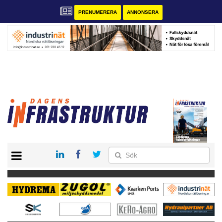
PRENUMERERA
ANNONSERA
START
KONTAKT
VÅRA ANDRA MAGASIN
PRENUMERERA
ANNONSERA