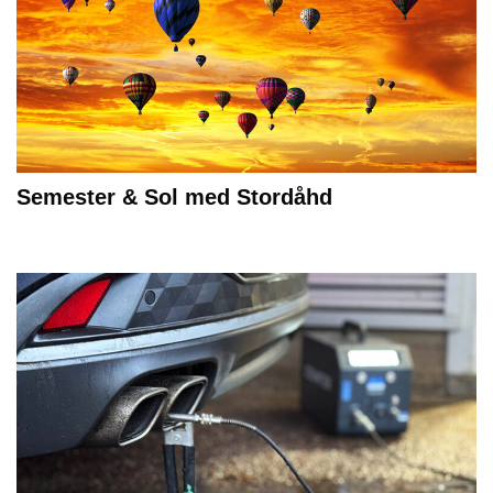
Semester & Sol med Stordåhd