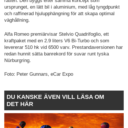
ratten. Den byggs efter samma koncept som
ursprunget, en lätt bil i aluminium, med låg tyngdpunkt
och raffinerad hjulupphängning för att skapa optimal
väghållning.
Alfa Romeo premiärvisar Stelvio Quadrifoglio, ett
kraftpaket med en 2.9 liters V6 Bi-Turbo och som
levererar 510 hk vid 6500 varv. Prestandaversionen har
redan hunnit sätta banrekord för suvar runt tyska
Nürburgring.
Foto: Peter Gunnars, eCar Expo
DU KANSKE ÄVEN VILL LÄSA OM
DET HÄR