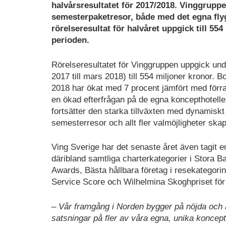
halvårsresultatet för 2017/2018. Vinggrupp
semesterpaketresor, både med det egna fly
rörelseresultat för halvåret uppgick till 55
perioden.
Rörelseresultatet för Vinggruppen uppgick und
2017 till mars 2018) till 554 miljoner kronor.
2018 har ökat med 7 procent jämfört med förra år
en ökad efterfrågan på de egna koncepthotellen
fortsätter den starka tillväxten med dynamiskt
semesterresor och allt fler valmöjligheter skap
Ving Sverige har det senaste året även tagit 
däribland samtliga charterkategorier i Stora 
Awards, Bästa hållbara företag i resekategori
Service Score och Wilhelmina Skoghpriset för 
–
Vår framgång i Norden bygger på nöjda och 
satsningar på fler av våra egna, unika konce