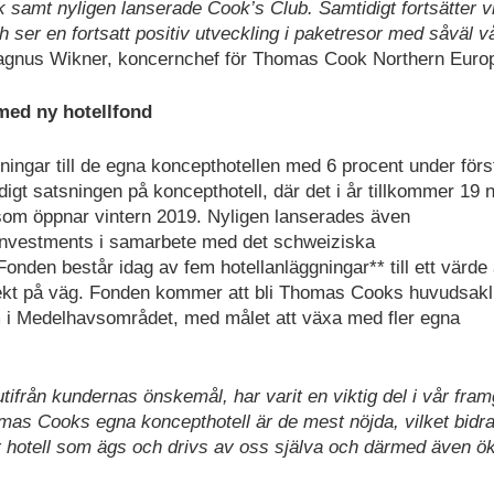
mt nyligen lanserade Cook’s Club. Samtidigt fortsätter vi
h ser en fortsatt positiv utveckling i paketresor med såväl v
gnus Wikner, koncernchef för Thomas Cook Northern Euro
med ny hotellfond
ngar till de egna koncepthotellen med 6 procent under förs
igt satsningen på koncepthotell, där det i år tillkommer 19 
 som öppnar vintern 2019. Nyligen lanserades även
Investments i samarbete med det schweiziska
nden består idag av fem hotellanläggningar** till ett värde
ojekt på väg. Fonden kommer att bli Thomas Cooks huvudsakl
om i Medelhavsområdet, med målet att växa med fler egna
ifrån kundernas önskemål, har varit en viktig del i vår fra
as Cooks egna koncepthotell är de mest nöjda, vilket bidrar 
er hotell som ägs och drivs av oss själva och därmed även ö