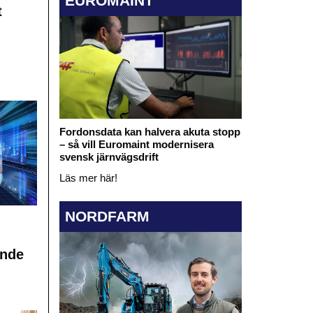
EUROMAINT
t
Fordonsdata kan halvera akuta stopp
– så vill Euromaint modernisera
svensk järnvägsdrift
Läs mer här!
NORDFARM
ande