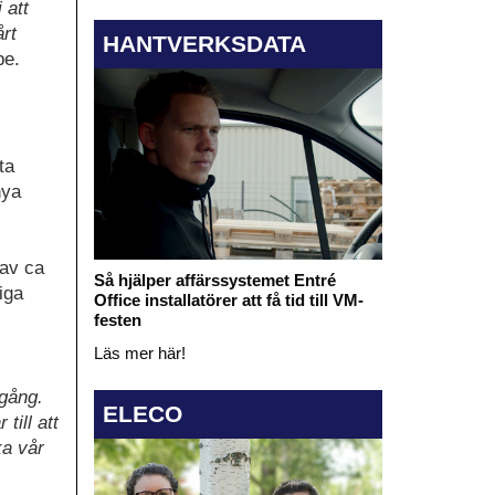
 att
årt
HANTVERKSDATA
pe.
ta
nya
 av ca
Så hjälper affärssystemet Entré
iga
Office installatörer att få tid till VM-
festen
Läs mer här!
mgång.
ELECO
till att
ka vår