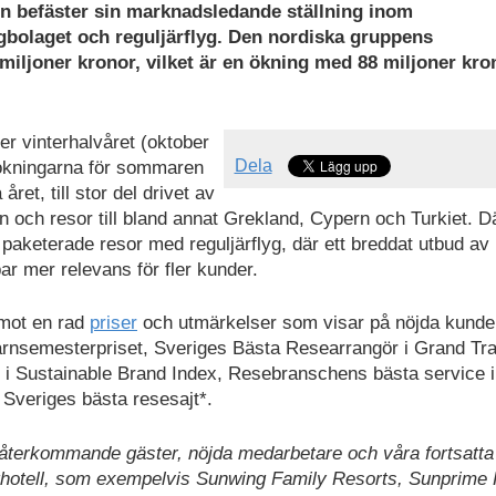
en befäster sin marknadsledande ställning inom
gbolaget och reguljärflyg. Den nordiska gruppens
4 miljoner kronor, vilket är en ökning med 88 miljoner kro
er vinterhalvåret (oktober
Dela
 Bokningarna för sommaren
et, till stor del drivet av
 och resor till bland annat Grekland, Cypern och Turkiet. Där
 paketerade resor med reguljärflyg, där ett breddat utbud av
ar mer relevans för fler kunder.
emot en rad
priser
och utmärkelser som visar på nöjda kunde
Barnsemesterpriset, Sveriges Bästa Researrangör i Grand Tr
n i Sustainable Brand Index, Resebranschens bästa service i
Sveriges bästa resesajt*.
återkommande gäster, nöjda medarbetare och våra fortsatta
pthotell, som exempelvis Sunwing Family Resorts, Sunprime 