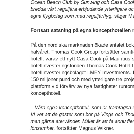
Ocean Beach Club by Sunwing och Casa Cook sa
bredda vårt reguljära erbjudande ytterligare oc
egna flygbolag som med reguljärflyg,
säger Ma
Fortsatt satsning på egna koncepthotellen 
På den nordiska marknaden ökade antalet bokni
halvåret. Thomas Cook Group fortsätter samtid
hotell, varav ett nytt Casa Cook på Mauritius
hotellinvesteringsfonden Thomas Cook Hotel 
hotellinvesteringsbolaget LMEY Investments. Fo
150 miljoner pund och med ytterligare tre pr
plattform vid förvärv av nya fastigheter runt
koncepthotell.
–
Våra egna koncepthotell, som är framtagna ut
Vi vet att de gäster som bor på Vings och Thom
man gärna återvänder. Målet är att få ännu fl
lönsamhet,
fortsätter Magnus Wikner.