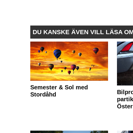
DU KANSKE ÄVEN VILL LÄSA O
Semester & Sol med
Bilpr
Stordåhd
partik
Öste