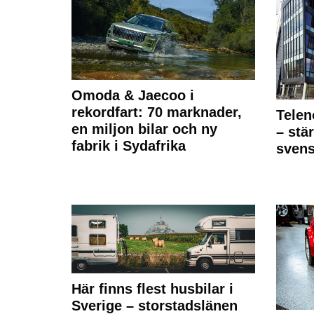
Omoda & Jaecoo i
rekordfart: 70 marknader,
Telen
en miljon bilar och ny
– stä
fabrik i Sydafrika
sven
Här finns flest husbilar i
Sverige – storstadslänen