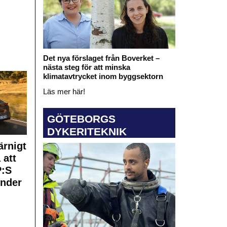
Det nya förslaget från Boverket –
nästa steg för att minska
klimatavtrycket inom byggsektorn
Läs mer här!
GÖTEBORGS
DYKERITEKNIK
rnigt
 att
:S
under