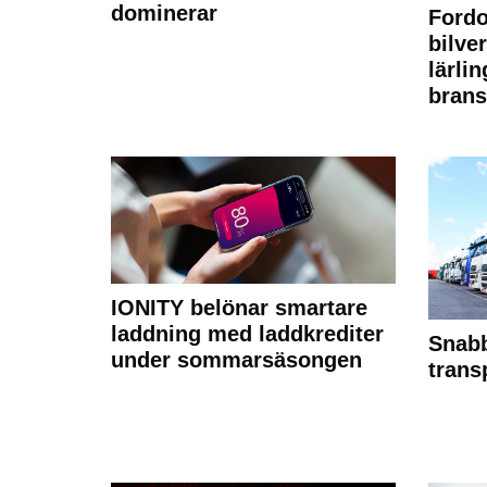
dominerar
Fordo
bilve
lärli
brans
IONITY belönar smartare
laddning med laddkrediter
Snabb
under sommarsäsongen
trans