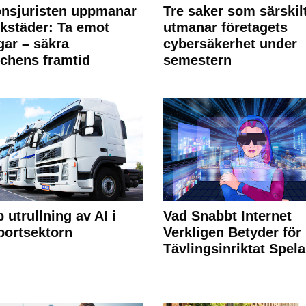
nsjuristen uppmanar
Tre saker som särskil
rkstäder: Ta emot
utmanar företagets
ngar – säkra
cybersäkerhet under
chens framtid
semestern
 utrullning av AI i
Vad Snabbt Internet
portsektorn
Verkligen Betyder för
Tävlingsinriktat Spel