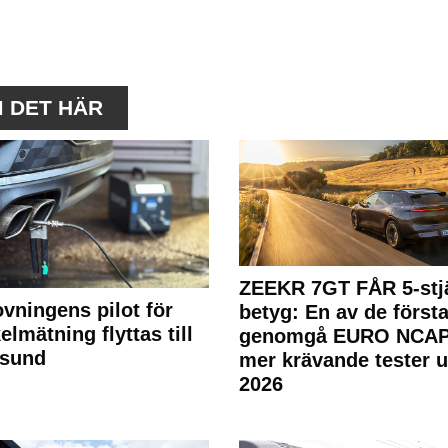
M DET HÄR
ZEEKR 7GT FÅR 5-stjä
ovningens pilot för
betyg: En av de första
elmätning flyttas till
genomgå EURO NCAP
rsund
mer krävande tester 
2026