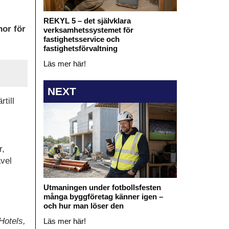
REKYL 5 – det självklara
nor för
verksamhetssystemet för
fastighetsservice och
fastighetsförvaltning
Läs mer här!
NEXT
till
r,
avel
Utmaningen under fotbollsfesten
många byggföretag känner igen –
och hur man löser den
Hotels,
Läs mer här!