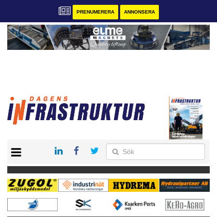
PRENUMERERA
ANNONSERA
START
KONTAKT
VÅRA ANDRA MAGASIN
PRENUMERERA
ANNONSERA