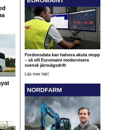
EUROMAINT
ed
na
Fordonsdata kan halvera akuta stopp
– så vill Euromaint modernisera
svensk järnvägsdrift
Läs mer här!
nyat
NORDFARM