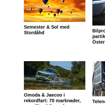
Semester & Sol med
Bilpr
Stordåhd
partik
Öste
Omoda & Jaecoo i
rekordfart: 70 marknader,
Telen