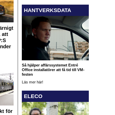
HANTVERKSDATA
rnigt
 att
:S
under
Så hjälper affärssystemet Entré
Office installatörer att få tid till VM-
festen
Läs mer här!
ELECO
kt för