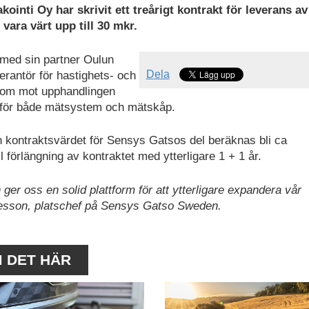
akointi Oy
har skrivit ett treårigt kontrakt för leverans av
ara värt upp till 30 mkr.
med sin partner Oulun
Dela
erantör för hastighets- och
nkom mot upphandlingen
t för både mätsystem och mätskåp.
en kontraktsvärdet för Sensys Gatsos del beräknas bli ca
l förlängning av kontraktet med ytterligare 1 + 1 år.
ger oss en solid plattform för att ytterligare expandera vår
esson, platschef på Sensys Gatso Sweden.
M DET HÄR