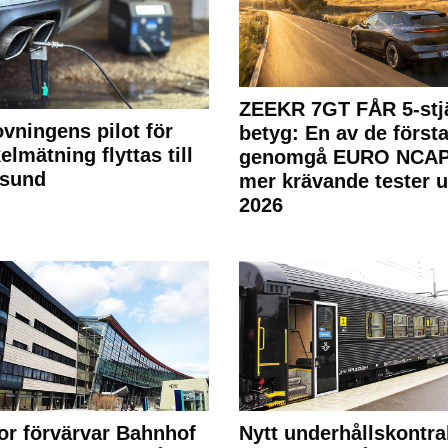
ZEEKR 7GT FÅR 5-stjä
ovningens pilot för
betyg: En av de första
elmätning flyttas till
genomgå EURO NCAP
rsund
mer krävande tester 
2026
or förvärvar Bahnhof
Nytt underhållskontra