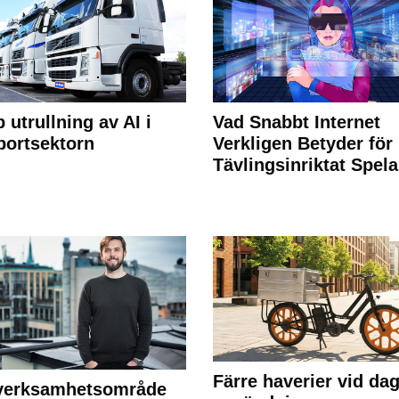
 utrullning av AI i
Vad Snabbt Internet
portsektorn
Verkligen Betyder för
Tävlingsinriktat Spel
Färre haverier vid dag
 verksamhetsområde