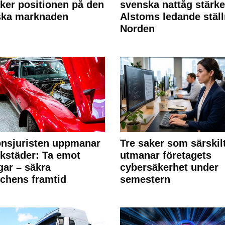
rker positionen på den
svenska nattåg stärke
ska marknaden
Alstoms ledande ställ
Norden
nsjuristen uppmanar
Tre saker som särskil
rkstäder: Ta emot
utmanar företagets
ngar – säkra
cybersäkerhet under
chens framtid
semestern