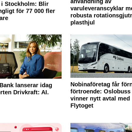
användning av
 i Stockholm: Blir
varuleveranscyklar m
ngligt för 77 000 fler
robusta rotationsgjut
are
plasthjul
Nobinaföretag får för
Bank lanserar idag
förtroende: Oslobuss
rten Drivkraft: AI.
vinner nytt avtal med
Flytoget