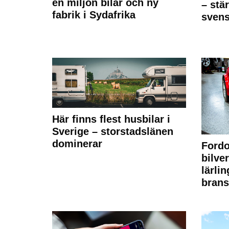
en miljon bilar och ny
– stä
fabrik i Sydafrika
sven
Här finns flest husbilar i
Sverige – storstadslänen
dominerar
Fordo
bilve
lärli
brans