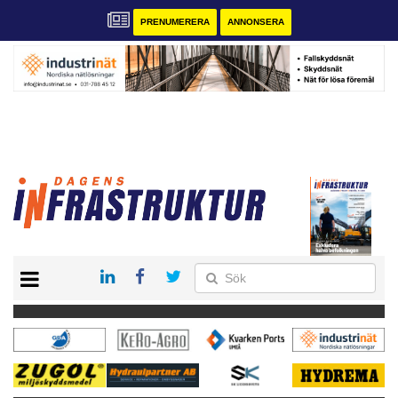
PRENUMERERA
ANNONSERA
START
KONTAKT
VÅRA ANDRA MAGASIN
PRENUMERERA
ANNONSERA