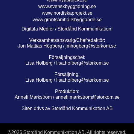
www.svenskbyggtidning.se
www.nordiskaprojekt.se
www.grontsamhallsbyggande.se
Digitala Medier / Stordåhd Kommunikation:
Verksamhetsansvarig/Chefredaktör:
Jon Mattias Högberg /
jmhogberg@storkom.se
Försäljningschef:
Lisa Hofberg /
lisa.hofberg@storkom.se
Försäljning:
Lisa Hofberg /
lisa.hofberg@storkom.se
Produktion:
Anneli Markström /
anneli.markstrom@storkom.se
Siten drivs av Stordåhd Kommunikation AB
©
2026 Stordåhd Kommunikation AB, All rights reserved.