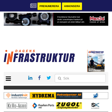
PRENUMERERA
ANNONSERA
START
KONTAKT
VÅRA ANDRA MAGASIN
PRENUMERERA
ANNONSERA