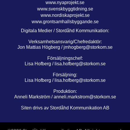
www.nyaprojekt.se
www.svenskbyggtidning.se
www.nordiskaprojekt.se
www.grontsamhallsbyggande.se
Digitala Medier / Stordåhd Kommunikation:
Verksamhetsansvarig/Chefredaktör:
Jon Mattias Högberg /
jmhogberg@storkom.se
Försäljningschef:
Lisa Hofberg /
lisa.hofberg@storkom.se
Försäljning:
Lisa Hofberg /
lisa.hofberg@storkom.se
Produktion:
Anneli Markström /
anneli.markstrom@storkom.se
Siten drivs av Stordåhd Kommunikation AB