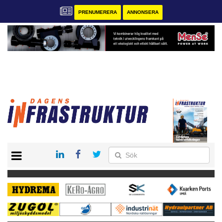
PRENUMERERA
ANNONSERA
START
KONTAKT
VÅRA ANDRA MAGASIN
PRENUMERERA
ANNONSERA