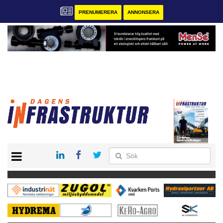
PRENUMERERA
ANNONSERA
START
KONTAKT
VÅRA ANDRA MAGASIN
PRENUMERERA
ANNONSERA