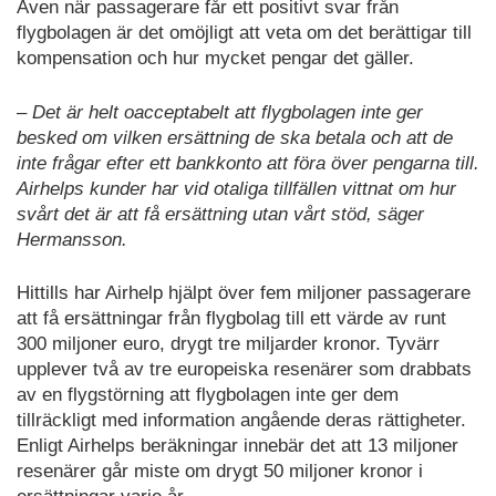
Även när passagerare får ett positivt svar från
flygbolagen är det omöjligt att veta om det berättigar till
kompensation och hur mycket pengar det gäller.
– Det är helt oacceptabelt att flygbolagen inte ger
besked om vilken ersättning de ska betala och att de
inte frågar efter ett bankkonto att föra över pengarna till.
Airhelps kunder har vid otaliga tillfällen vittnat om hur
svårt det är att få ersättning utan vårt stöd, säger
Hermansson.
Hittills har Airhelp hjälpt över fem miljoner passagerare
att få ersättningar från flygbolag till ett värde av runt
300 miljoner euro, drygt tre miljarder kronor. Tyvärr
upplever två av tre europeiska resenärer som drabbats
av en flygstörning att flygbolagen inte ger dem
tillräckligt med information angående deras rättigheter.
Enligt Airhelps beräkningar innebär det att 13 miljoner
resenärer går miste om drygt 50 miljoner kronor i