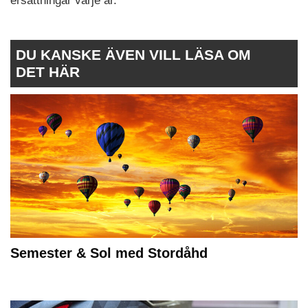
ersättningar varje år.
DU KANSKE ÄVEN VILL LÄSA OM
DET HÄR
Semester & Sol med Stordåhd