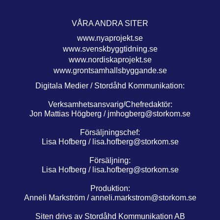
VÅRA ANDRA SITER
www.nyaprojekt.se
www.svenskbyggtidning.se
www.nordiskaprojekt.se
www.grontsamhallsbyggande.se
Digitala Medier / Stordåhd Kommunikation:
Verksamhetsansvarig/Chefredaktör:
Jon Mattias Högberg /
jmhogberg@storkom.se
Försäljningschef:
Lisa Hofberg /
lisa.hofberg@storkom.se
Försäljning:
Lisa Hofberg /
lisa.hofberg@storkom.se
Produktion:
Anneli Markström /
anneli.markstrom@storkom.se
Siten drivs av Stordåhd Kommunikation AB