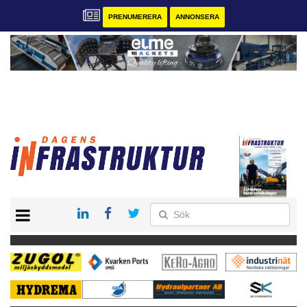
PRENUMERERA
ANNONSERA
START
KONTAKT
VÅRA ANDRA MAGASIN
PRENUMERERA
ANNONSERA