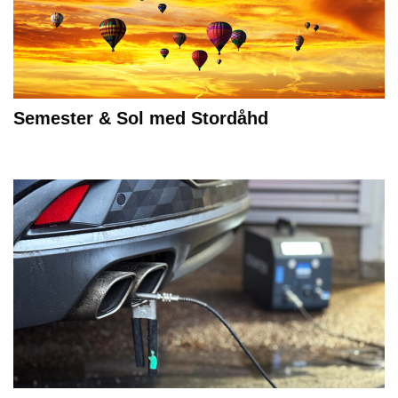
Semester & Sol med Stordåhd