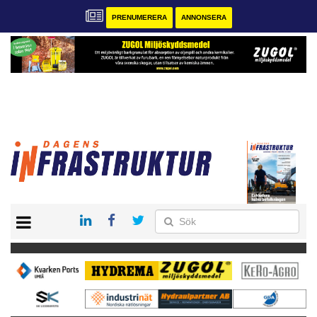
PRENUMERERA
ANNONSERA
START
KONTAKT
VÅRA ANDRA MAGASIN
PRENUMERERA
ANNONSERA