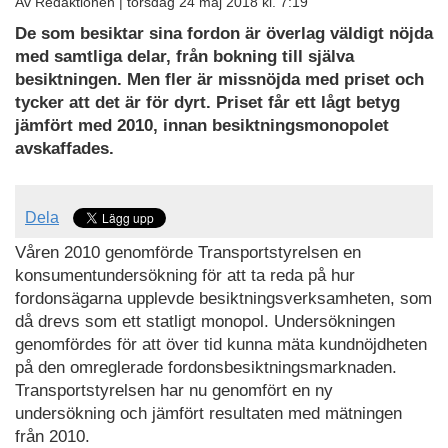
Av Redaktionen |
torsdag 24 maj 2018 kl. 7:19
De som besiktar sina fordon är överlag väldigt nöjda
med samtliga delar, från bokning till själva
besiktningen. Men fler är missnöjda med priset och
tycker att det är för dyrt. Priset får ett lågt betyg
jämfört med 2010, innan besiktningsmonopolet
avskaffades.
Dela
Våren 2010 genomförde Transportstyrelsen en
konsumentundersökning för att ta reda på hur
fordonsägarna upplevde besiktningsverksamheten, som
då drevs som ett statligt monopol. Undersökningen
genomfördes för att över tid kunna mäta kundnöjdheten
på den omreglerade fordonsbesiktningsmarknaden.
Transportstyrelsen har nu genomfört en ny
undersökning och jämfört resultaten med mätningen
från 2010.