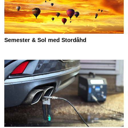
Semester & Sol med Stordåhd