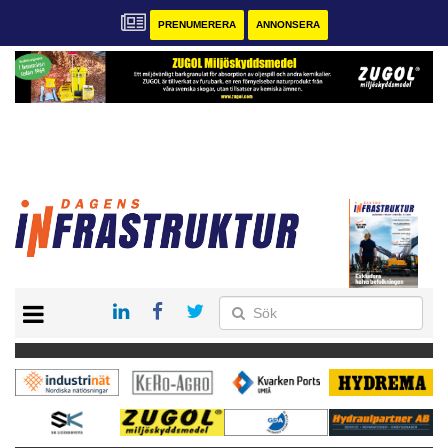
PRENUMERERA
ANNONSERA
START
KONTAKT
VÅRA ANDRA MAGASIN
PRENUMERERA
ANNONSERA