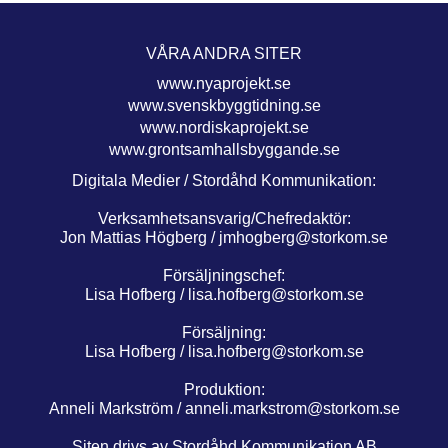
VÅRA ANDRA SITER
www.nyaprojekt.se
www.svenskbyggtidning.se
www.nordiskaprojekt.se
www.grontsamhallsbyggande.se
Digitala Medier / Stordåhd Kommunikation:
Verksamhetsansvarig/Chefredaktör:
Jon Mattias Högberg /
jmhogberg@storkom.se
Försäljningschef:
Lisa Hofberg /
lisa.hofberg@storkom.se
Försäljning:
Lisa Hofberg /
lisa.hofberg@storkom.se
Produktion:
Anneli Markström /
anneli.markstrom@storkom.se
Siten drivs av Stordåhd Kommunikation AB