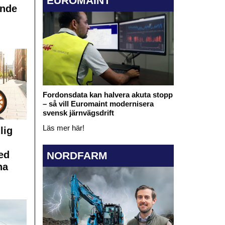
EUROMAINT
ande
Fordonsdata kan halvera akuta stopp
– så vill Euromaint modernisera
svensk järnvägsdrift
Läs mer här!
lig
ed
NORDFARM
na