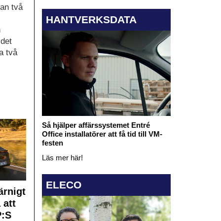
an två
HANTVERKSDATA
n
 det
a två
Så hjälper affärssystemet Entré
Office installatörer att få tid till VM-
festen
Läs mer här!
ELECO
rnigt
 att
:S