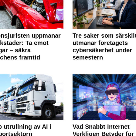
nsjuristen uppmanar
Tre saker som särskil
rkstäder: Ta emot
utmanar företagets
ngar – säkra
cybersäkerhet under
chens framtid
semestern
 utrullning av AI i
Vad Snabbt Internet
portsektorn
Verkligen Betyder för