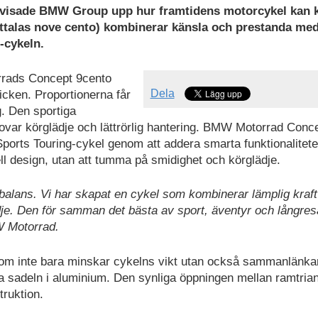
te visade BMW Group upp hur framtidens motorcykel ka
ttalas nove cento) kombinerar känsla och prestanda me
-cykeln.
rrads Concept 9cento
Dela
icken. Proportionerna får
g. Den sportiga
lovar körglädje och lättrörlig hantering. BMW Motorrad Conc
orts Touring-cykel genom att addera smarta funktionalitete
ll design, utan att tumma på smidighet och körglädje.
alans. Vi har skapat en cykel som kombinerar lämplig kraf
dje. Den för samman det bästa av sport, äventyr och långre
W Motorrad.
som inte bara minskar cykelns vikt utan också sammanlänka
a sadeln i aluminium. Den synliga öppningen mellan ramtria
truktion.