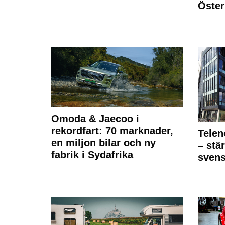
Öste
Omoda & Jaecoo i
rekordfart: 70 marknader,
Telen
en miljon bilar och ny
– stä
fabrik i Sydafrika
sven