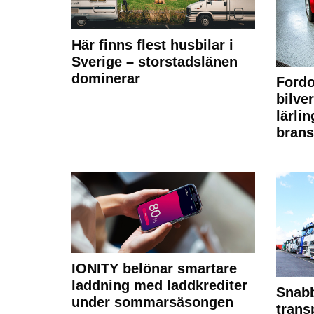
Här finns flest husbilar i
Sverige – storstadslänen
dominerar
Fordo
bilve
lärli
brans
IONITY belönar smartare
laddning med laddkrediter
Snabb
under sommarsäsongen
trans