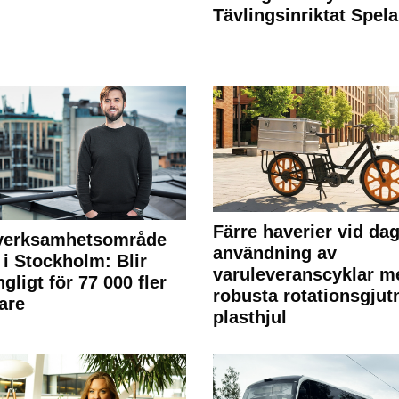
Tävlingsinriktat Spel
Färre haverier vid dag
 verksamhetsområde
användning av
 i Stockholm: Blir
varuleveranscyklar m
ngligt för 77 000 fler
robusta rotationsgjut
are
plasthjul