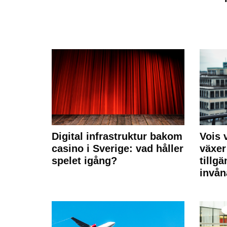
Digital infrastruktur bakom
Vois
casino i Sverige: vad håller
växer
spelet igång?
tillgä
invån