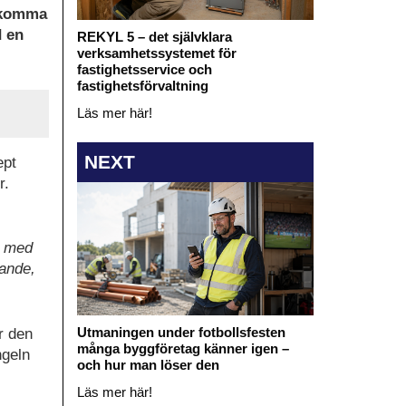
n komma
d en
REKYL 5 – det självklara
verksamhetssystemet för
fastighetsservice och
fastighetsförvaltning
Läs mer här!
NEXT
ept
r.
t med
sande,
Utmaningen under fotbollsfesten
r den
många byggföretag känner igen –
ngeln
och hur man löser den
Läs mer här!