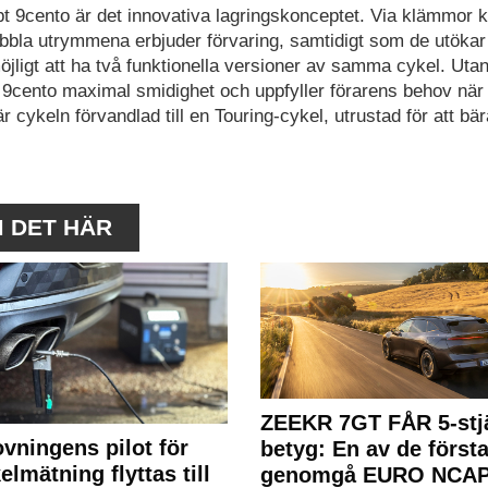
 9cento är det innovativa lagringskonceptet. Via klämmor k
bbla utrymmena erbjuder förvaring, samtidigt som de utökar
jligt att ha två funktionella versioner av samma cykel. Uta
9cento maximal smidighet och uppfyller förarens behov när
 cykeln förvandlad till en Touring-cykel, utrustad för att bär
M DET HÄR
ZEEKR 7GT FÅR 5-stjä
ovningens pilot för
betyg: En av de första
elmätning flyttas till
genomgå EURO NCAP