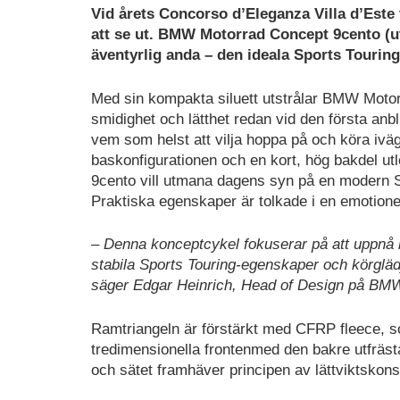
Vid årets Concorso d’Eleganza Villa d’Es
att se ut. BMW Motorrad Concept 9cento (u
äventyrlig anda – den ideala Sports Touring
Med sin kompakta siluett utstrålar BMW Moto
smidighet och lätthet redan vid den första anbl
vem som helst att vilja hoppa på och köra ivä
baskonfigurationen och en kort, hög bakdel ut
9cento vill utmana dagens syn på en modern Sp
Praktiska egenskaper är tolkade i en emotione
–
Denna konceptcykel fokuserar på att uppnå b
stabila Sports Touring-egenskaper och körglä
säger Edgar Heinrich, Head of Design på BM
Ramtriangeln är förstärkt med CFRP fleece, 
tredimensionella frontenmed den bakre utfräst
och sätet framhäver principen av lättviktskons