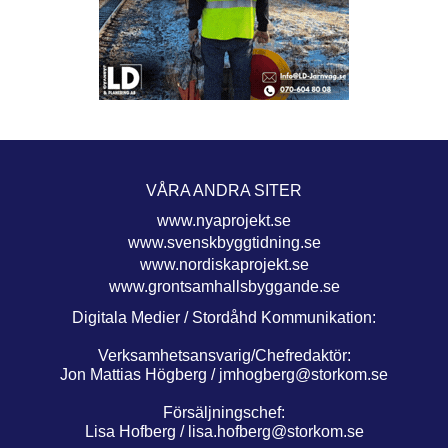
VÅRA ANDRA SITER
www.nyaprojekt.se
www.svenskbyggtidning.se
www.nordiskaprojekt.se
www.grontsamhallsbyggande.se
Digitala Medier / Stordåhd Kommunikation:
Verksamhetsansvarig/Chefredaktör:
Jon Mattias Högberg /
jmhogberg@storkom.se
Försäljningschef:
Lisa Hofberg /
lisa.hofberg@storkom.se