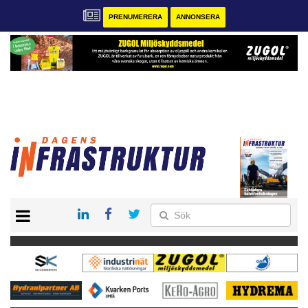
PRENUMERERA
ANNONSERA
START
KONTAKT
VÅRA ANDRA MAGASIN
PRENUMERERA
ANNONSERA