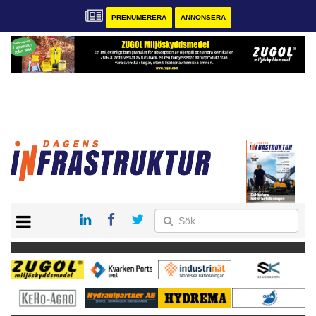
PRENUMERERA
ANNONSERA
START
KONTAKT
VÅRA ANDRA MAGASIN
PRENUMERERA
ANNONSERA