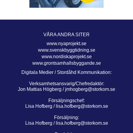
VÅRA ANDRA SITER
www.nyaprojekt.se
www.svenskbyggtidning.se
www.nordiskaprojekt.se
www.grontsamhallsbyggande.se
Digitala Medier / Stordåhd Kommunikation:
Verksamhetsansvarig/Chefredaktör:
Jon Mattias Högberg /
jmhogberg@storkom.se
Försäljningschef:
Lisa Hofberg /
lisa.hofberg@storkom.se
Försäljning:
Lisa Hofberg /
lisa.hofberg@storkom.se