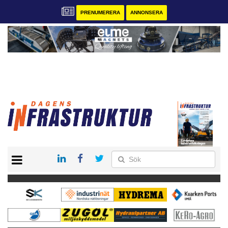
PRENUMERERA
ANNONSERA
START
KONTAKT
VÅRA ANDRA MAGASIN
PRENUMERERA
ANNONSERA