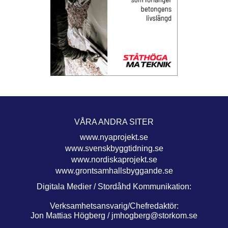
VÅRA ANDRA SITER
www.nyaprojekt.se
www.svenskbyggtidning.se
www.nordiskaprojekt.se
www.grontsamhallsbyggande.se
Digitala Medier / Stordåhd Kommunikation:
Verksamhetsansvarig/Chefredaktör:
Jon Mattias Högberg /
jmhogberg@storkom.se