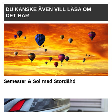
DU KANSKE ÄVEN VILL LÄSA OM
DET HÄR
Semester & Sol med Stordåhd