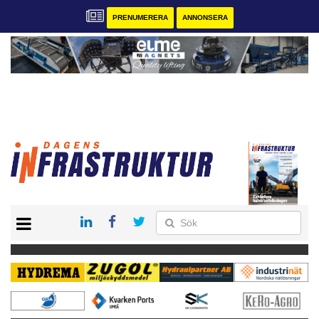
PRENUMERERA
ANNONSERA
START
KONTAKT
VÅRA ANDRA MAGASIN
PRENUMERERA
ANNONSERA