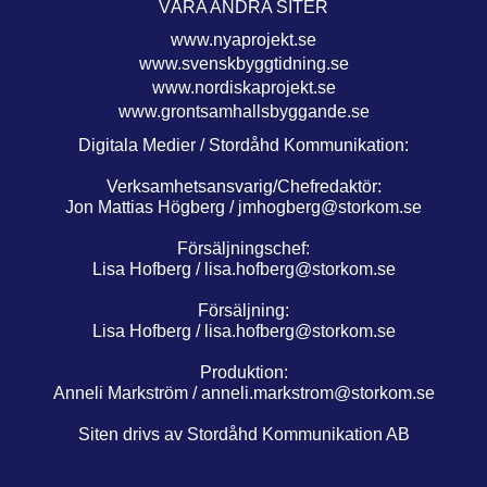
VÅRA ANDRA SITER
www.nyaprojekt.se
www.svenskbyggtidning.se
www.nordiskaprojekt.se
www.grontsamhallsbyggande.se
Digitala Medier / Stordåhd Kommunikation:
Verksamhetsansvarig/Chefredaktör:
Jon Mattias Högberg /
jmhogberg@storkom.se
Försäljningschef:
Lisa Hofberg /
lisa.hofberg@storkom.se
Försäljning:
Lisa Hofberg /
lisa.hofberg@storkom.se
Produktion:
Anneli Markström /
anneli.markstrom@storkom.se
Siten drivs av Stordåhd Kommunikation AB