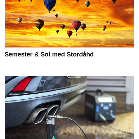
Semester & Sol med Stordåhd