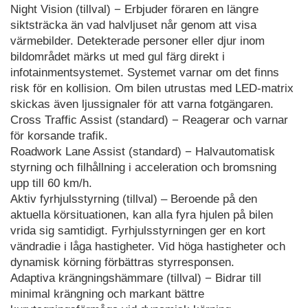
Night Vision (tillval) − Erbjuder föraren en längre
siktsträcka än vad halvljuset når genom att visa
värmebilder. Detekterade personer eller djur inom
bildområdet märks ut med gul färg direkt i
infotainmentsystemet. Systemet varnar om det finns
risk för en kollision. Om bilen utrustas med LED-matrix
skickas även ljussignaler för att varna fotgängaren.
Cross Traffic Assist (standard) − Reagerar och varnar
för korsande trafik.
Roadwork Lane Assist (standard) − Halvautomatisk
styrning och filhållning i acceleration och bromsning
upp till 60 km/h.
Aktiv fyrhjulsstyrning (tillval) – Beroende på den
aktuella körsituationen, kan alla fyra hjulen på bilen
vrida sig samtidigt. Fyrhjulsstyrningen ger en kort
vändradie i låga hastigheter. Vid höga hastigheter och
dynamisk körning förbättras styrresponsen.
Adaptiva krängningshämmare (tillval) − Bidrar till
minimal krängning och markant bättre