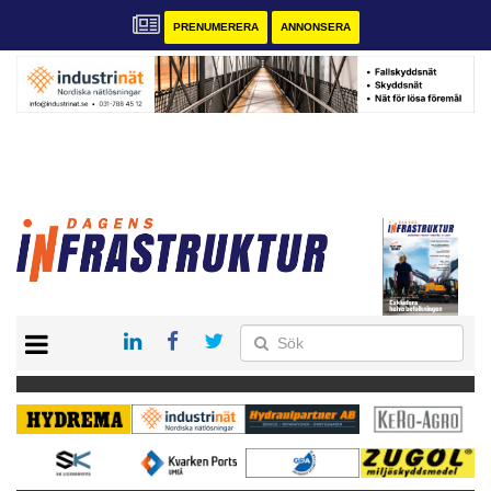
PRENUMERERA
ANNONSERA
START
KONTAKT
VÅRA ANDRA MAGASIN
PRENUMERERA
ANNONSERA