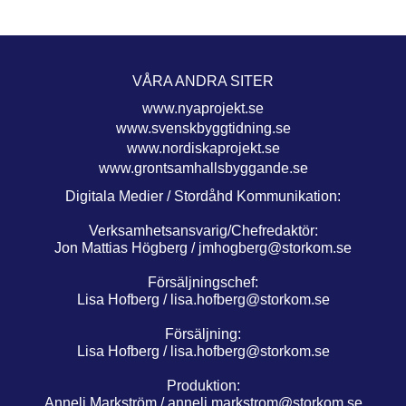
VÅRA ANDRA SITER
www.nyaprojekt.se
www.svenskbyggtidning.se
www.nordiskaprojekt.se
www.grontsamhallsbyggande.se
Digitala Medier / Stordåhd Kommunikation:
Verksamhetsansvarig/Chefredaktör:
Jon Mattias Högberg /
jmhogberg@storkom.se
Försäljningschef:
Lisa Hofberg /
lisa.hofberg@storkom.se
Försäljning:
Lisa Hofberg /
lisa.hofberg@storkom.se
Produktion:
Anneli Markström /
anneli.markstrom@storkom.se