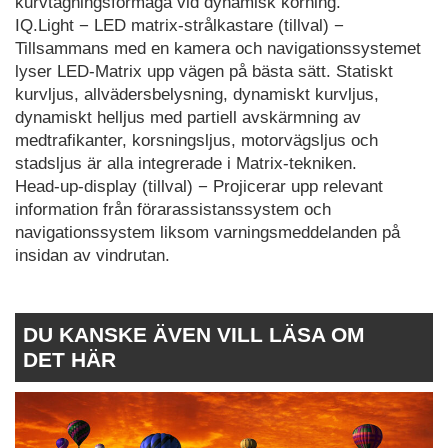
kurvtagningsförmåga vid dynamisk körning.
IQ.Light − LED matrix-strålkastare (tillval) −
Tillsammans med en kamera och navigationssystemet
lyser LED-Matrix upp vägen på bästa sätt. Statiskt
kurvljus, allvädersbelysning, dynamiskt kurvljus,
dynamiskt helljus med partiell avskärmning av
medtrafikanter, korsningsljus, motorvägsljus och
stadsljus är alla integrerade i Matrix-tekniken.
Head-up-display (tillval) − Projicerar upp relevant
information från förarassistanssystem och
navigationssystem liksom varningsmeddelanden på
insidan av vindrutan.
DU KANSKE ÄVEN VILL LÄSA OM
DET HÄR