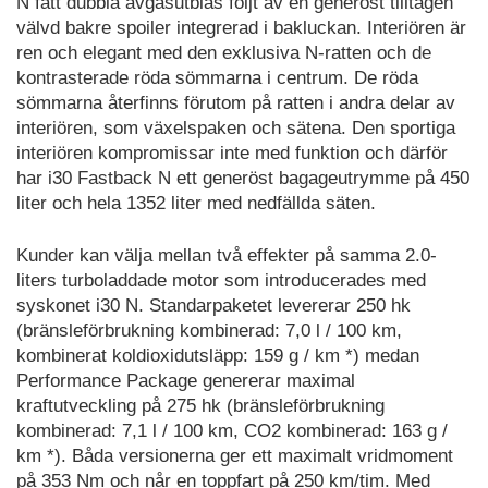
N fått dubbla avgasutblås följt av en generöst tilltagen
välvd bakre spoiler integrerad i bakluckan. Interiören är
ren och elegant med den exklusiva N-ratten och de
kontrasterade röda sömmarna i centrum. De röda
sömmarna återfinns förutom på ratten i andra delar av
interiören, som växelspaken och sätena. Den sportiga
interiören kompromissar inte med funktion och därför
har i30 Fastback N ett generöst bagageutrymme på 450
liter och hela 1352 liter med nedfällda säten.
Kunder kan välja mellan två effekter på samma 2.0-
liters turboladdade motor som introducerades med
syskonet i30 N. Standarpaketet levererar 250 hk
(bränsleförbrukning kombinerad: 7,0 l / 100 km,
kombinerat koldioxidutsläpp: 159 g / km *) medan
Performance Package genererar maximal
kraftutveckling på 275 hk (bränsleförbrukning
kombinerad: 7,1 l / 100 km, CO2 kombinerad: 163 g /
km *). Båda versionerna ger ett maximalt vridmoment
på 353 Nm och når en toppfart på 250 km/tim. Med