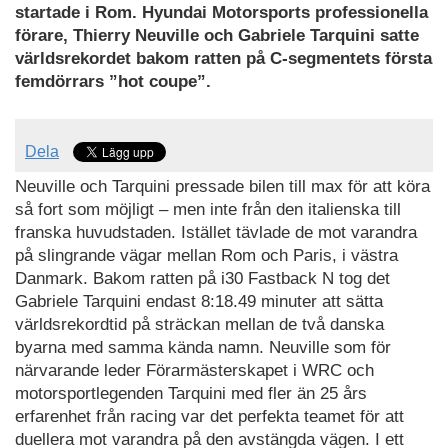
startade i Rom. Hyundai Motorsports professionella
förare, Thierry Neuville och Gabriele Tarquini satte
världsrekordet bakom ratten på C-segmentets första
femdörrars ”hot coupe”.
Dela
Neuville och Tarquini pressade bilen till max för att köra
så fort som möjligt – men inte från den italienska till
franska huvudstaden. Istället tävlade de mot varandra
på slingrande vägar mellan Rom och Paris, i västra
Danmark. Bakom ratten på i30 Fastback N tog det
Gabriele Tarquini endast 8:18.49 minuter att sätta
världsrekordtid på sträckan mellan de två danska
byarna med samma kända namn. Neuville som för
närvarande leder Förarmästerskapet i WRC och
motorsportlegenden Tarquini med fler än 25 års
erfarenhet från racing var det perfekta teamet för att
duellera mot varandra på den avstängda vägen. I ett