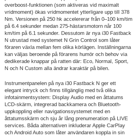
overboost-funktionen (som aktiveras vid maximalt
vridmoment) ökas vridmomentet ytterligare upp till 378
Nm. Versionen på 250 hk accelererar från 0–100 km/tim
på 6.4 sekunder medan 275-hästarsmotorn når 100
km/tim på 6.1 sekunder. Dessutom är nya i30 Fastback
N utrustad med systemet N Grin Control som låter
föraren växla mellan fem olika körlägen. Inställningarna
kan väljas beroende på förarens humör och behov via
dedikerade knappar på ratten där: Eco, Normal, Sport,
N och N Custom alla ändrar karaktär på bilen.
Instrumentpanelen på nya i30 Fastback N ger ett
elegant intryck och finns tillgänglig med två olika
infotainmentsystem: Display Audio med en åttatums
LCD-skärm, integrerad backkamera och Bluetooth-
uppkoppling eller navigationssystemet med en
åttatumsskärm och sju år lång prenumeration på LIVE
services. Båda alternativen inkluderar Apple CarPlay
och Android Auto som låter användaren koppla in sin