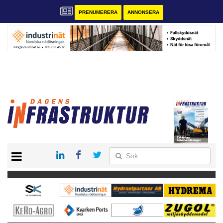
PRENUMERERA
ANNONSERA
START
KONTAKT
VÅRA ANDRA MAGASIN
PRENUMERERA
ANNONSERA