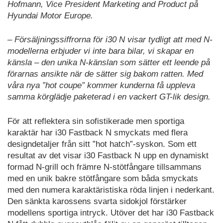
Hofmann, Vice President Marketing and Product på
Hyundai Motor Europe.
– Försäljningssiffrorna för i30 N visar tydligt att med N-
modellerna erbjuder vi inte bara bilar, vi skapar en
känsla – den unika N-känslan som sätter ett leende på
förarnas ansikte när de sätter sig bakom ratten. Med
våra nya ”hot coupe” kommer kunderna få uppleva
samma körglädje paketerad i en vackert GT-lik design.
För att reflektera sin sofistikerade men sportiga
karaktär har i30 Fastback N smyckats med flera
designdetaljer från sitt ”hot hatch”-syskon. Som ett
resultat av det visar i30 Fastback N upp en dynamiskt
formad N-grill och främre N-stötfångare tillsammans
med en unik bakre stötfångare som båda smyckats
med den numera karaktäristiska röda linjen i nederkant.
Den sänkta karossens svarta sidokjol förstärker
modellens sportiga intryck. Utöver det har i30 Fastback