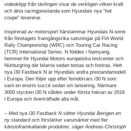
videoklipp från tävlingen visar de verkligen vilken kraft
och äkta racingprestanda som Hyundais nya ”hot
coupe” levererar.
Inspirerad av motorsport härstammar Hyundais N-serie
från företagets framgångsrika satsningar på FIA World
Rally Championship (WRC) och Touring Car Racing
(TCR) International Series. N föddes i Namyang,
hemmet för Hyundai Motors europeiska testcenter och
Nürburgring där bilarna sedan testas och fostras. Helt
nya i30 Fastback N är Hyundais andra prestandamodell
i Europa. Den följer upp efter femdörrars i30 N som
varit en enorm succé sedan sin lansering. Närmare
3000 stycken i30 N såldes under första halvan av 2018
i Europa och överträffade alla mål.
– Med nya i30 Fastback N sätter Hyundai återigen en
ny standard och förstärker varumärket med fler
känsloframkallande produkter, säger Andreas-Christoph