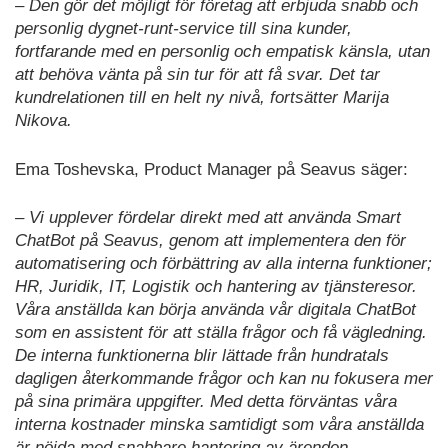
– Den gör det möjligt för företag att erbjuda snabb och
personlig dygnet-runt-service till sina kunder,
fortfarande med en personlig och empatisk känsla, utan
att behöva vänta på sin tur för att få svar. Det tar
kundrelationen till en helt ny nivå, fortsätter Marija
Nikova.
Ema Toshevska, Product Manager på Seavus säger:
– Vi upplever fördelar direkt med att använda Smart
ChatBot på Seavus, genom att implementera den för
automatisering och förbättring av alla interna funktioner;
HR, Juridik, IT, Logistik och hantering av tjänsteresor.
Våra anställda kan börja använda vår digitala ChatBot
som en assistent för att ställa frågor och få vägledning.
De interna funktionerna blir lättade från hundratals
dagligen återkommande frågor och kan nu fokusera mer
på sina primära uppgifter. Med detta förväntas våra
interna kostnader minska samtidigt som våra anställda
är nöjda med snabbare hantering av ärenden
.