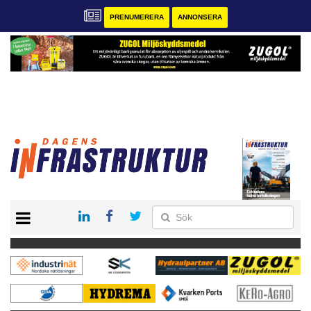
PRENUMERERA
ANNONSERA
START
KONTAKT
VÅRA ANDRA MAGASIN
PRENUMERERA
ANNONSERA