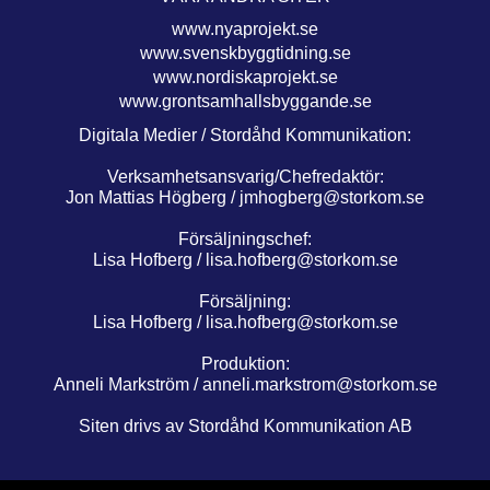
www.nyaprojekt.se
www.svenskbyggtidning.se
www.nordiskaprojekt.se
www.grontsamhallsbyggande.se
Digitala Medier / Stordåhd Kommunikation:
Verksamhetsansvarig/Chefredaktör:
Jon Mattias Högberg /
jmhogberg@storkom.se
Försäljningschef:
Lisa Hofberg /
lisa.hofberg@storkom.se
Försäljning:
Lisa Hofberg /
lisa.hofberg@storkom.se
Produktion:
Anneli Markström /
anneli.markstrom@storkom.se
Siten drivs av Stordåhd Kommunikation AB