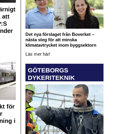
rnigt
 att
:S
under
Det nya förslaget från Boverket –
nästa steg för att minska
klimatavtrycket inom byggsektorn
Läs mer här!
GÖTEBORGS
DYKERITEKNIK
kt för
r
ning i