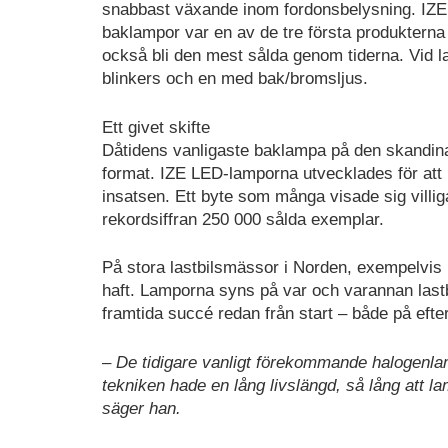
snabbast växande inom fordonsbelysning. IZ
baklampor var en av de tre första produktern
också bli den mest sålda genom tiderna. Vid l
blinkers och en med bak/bromsljus.
Ett givet skifte
Dåtidens vanligaste baklampa på den skandina
format. IZE LED-lamporna utvecklades för att 
insatsen. Ett byte som många visade sig villig
rekordsiffran 250 000 sålda exemplar.
På stora lastbilsmässor i Norden, exempelvis El
haft. Lamporna syns på var och varannan last
framtida succé redan från start – både på ef
– De tidigare vanligt förekommande halogen
tekniken hade en lång livslängd, så lång att l
säger han.