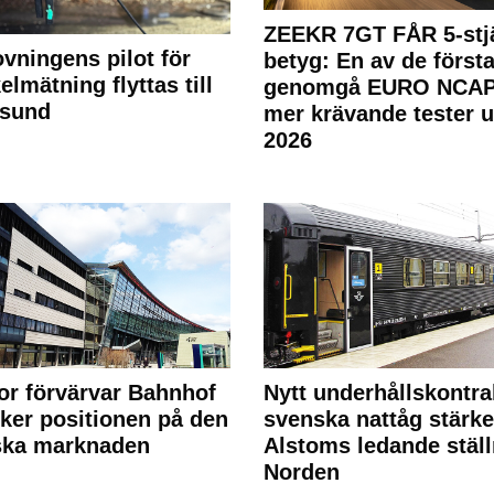
ZEEKR 7GT FÅR 5-stjä
ovningens pilot för
betyg: En av de första
elmätning flyttas till
genomgå EURO NCAP
rsund
mer krävande tester 
2026
or förvärvar Bahnhof
Nytt underhållskontra
rker positionen på den
svenska nattåg stärke
ska marknaden
Alstoms ledande ställ
Norden