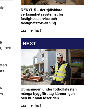
sig
REKYL 5 – det självklara
n
verksamhetssystemet för
fastighetsservice och
fastighetsförvaltning
Läs mer här!
t
ta
NEXT
pa, med
kten
ans
D-
Utmaningen under fotbollsfesten
en,
många byggföretag känner igen –
och hur man löser den
Läs mer här!