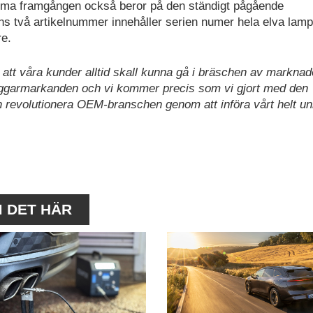
rma framgången också beror på den ständigt pågående
rtens två artikelnummer innehåller serien numer hela elva la
re.
 att våra kunder alltid skall kunna gå i bräschen av marknad
yggarmarkanden och vi kommer precis som vi gjort med den
ch revolutionera OEM-branschen genom att införa vårt helt un
M DET HÄR