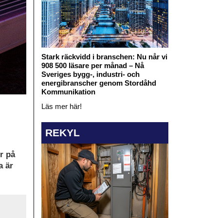
Stark räckvidd i branschen: Nu når vi
908 500 läsare per månad – Nå
Sveriges bygg-, industri- och
energibranscher genom Stordåhd
Kommunikation
Läs mer här!
REKYL
r på
a är