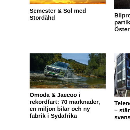
Semester & Sol med
Bilpr
Stordåhd
partik
Öste
Omoda & Jaecoo i
rekordfart: 70 marknader,
Telen
en miljon bilar och ny
– stä
fabrik i Sydafrika
sven