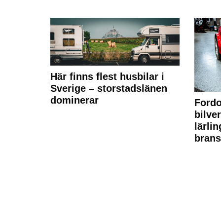
Här finns flest husbilar i
Sverige – storstadslänen
dominerar
Fordo
bilve
lärli
brans