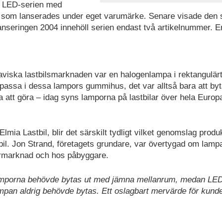
E LED-serien med
a som lanserades under eget varumärke. Senare visade den 
anseringen 2004 innehöll serien endast två artikelnummer. E
viska lastbilsmarknaden var en halogenlampa i rektangulär
passa i dessa lampors gummihus, det var alltså bara att by
a att göra – idag syns lamporna på lastbilar över hela Euro
mia Lastbil, blir det särskilt tydligt vilket genomslag produ
bil. Jon Strand, företagets grundare, var övertygad om lamp
termarknad och hos påbyggare.
lamporna behövde bytas ut med jämna mellanrum, medan LE
ampan aldrig behövde bytas. Ett oslagbart mervärde för kund