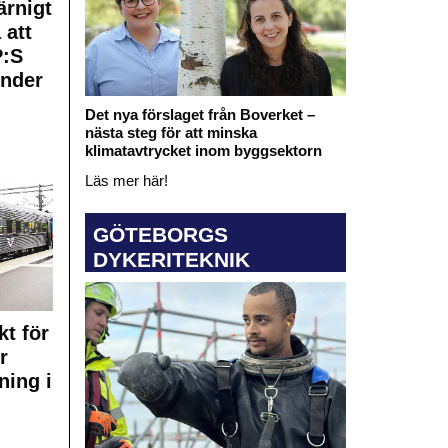
rnigt
 att
:S
under
Det nya förslaget från Boverket –
nästa steg för att minska
klimatavtrycket inom byggsektorn
Läs mer här!
GÖTEBORGS
DYKERITEKNIK
kt för
r
ning i