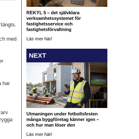
REKYL 5 – det självklara
verksamhetssystemet för
fastighetsservice och
längts.
fastighetsförvaltning
 och med
Läs mer här!
NEXT
er
 har
varv
Utmaningen under fotbollsfesten
trygga
många byggföretag känner igen –
och hur man löser den
Läs mer här!