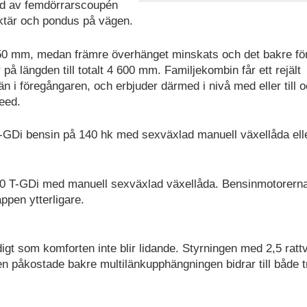
rad av femdörrarscoupén
ktär och pondus på vägen.
50 mm, medan främre överhänget minskats och det bakre för
på längden till totalt 4 600 mm. Familjekombin får ett rejält
än i föregångaren, och erbjuder därmed i nivå med eller till
eed.
T-GDi bensin på 140 hk med sexväxlad manuell växellåda ell
0 T-GDi med manuell sexväxlad växellåda. Bensinmotorerna
äppen ytterligare.
igt som komforten inte blir lidande. Styrningen med 2,5 ratt
n påkostade bakre multilänkupphängningen bidrar till både 