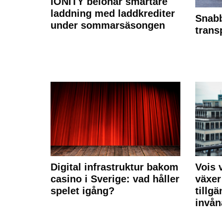
IONITY belönar smartare
laddning med laddkrediter
Snabb
under sommarsäsongen
trans
Digital infrastruktur bakom
Vois
casino i Sverige: vad håller
växer
spelet igång?
tillgä
invån