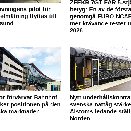
ZEEKR 7GT FÅR 5-stjä
ovningens pilot för
betyg: En av de första
elmätning flyttas till
genomgå EURO NCAP
rsund
mer krävande tester 
2026
or förvärvar Bahnhof
Nytt underhållskontra
rker positionen på den
svenska nattåg stärke
ska marknaden
Alstoms ledande ställ
Norden