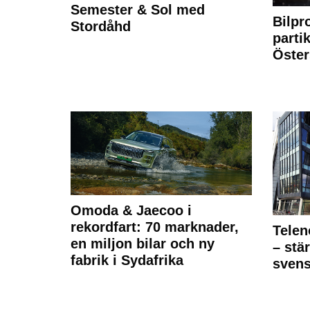
Semester & Sol med
Bilpr
Stordåhd
partik
Öste
Omoda & Jaecoo i
rekordfart: 70 marknader,
Telen
en miljon bilar och ny
– stä
fabrik i Sydafrika
sven