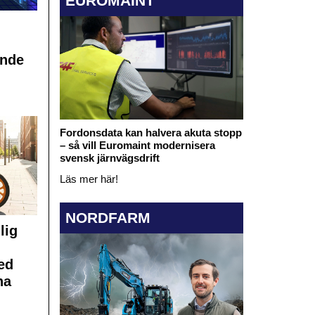
EUROMAINT
ande
Fordonsdata kan halvera akuta stopp
– så vill Euromaint modernisera
svensk järnvägsdrift
Läs mer här!
NORDFARM
lig
ed
na