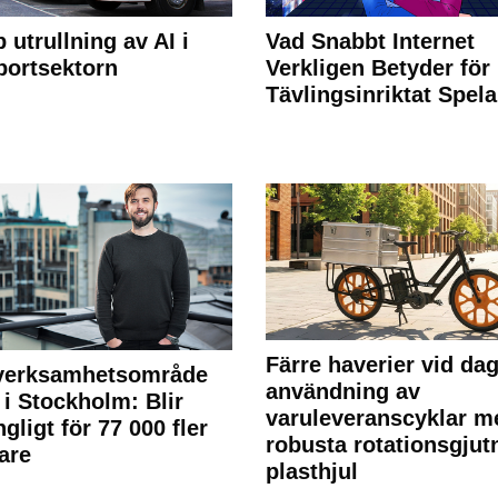
 utrullning av AI i
Vad Snabbt Internet
portsektorn
Verkligen Betyder för
Tävlingsinriktat Spel
Färre haverier vid dag
 verksamhetsområde
användning av
 i Stockholm: Blir
varuleveranscyklar m
ngligt för 77 000 fler
robusta rotationsgjut
are
plasthjul