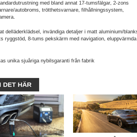
ndardutrustning med bland annat 17-tumsfälgar, 2-zons
arnare/autobroms, trötthetsvarnare, filhållningssystem,
kamera.
t delläderklädsel, invändiga detaljer i matt aluminium/blank
ets ryggstöd, 8-tums pekskärm med navigation, eluppvärmda
s unika sjuåriga nybilsgaranti från fabrik
M DET HÄR