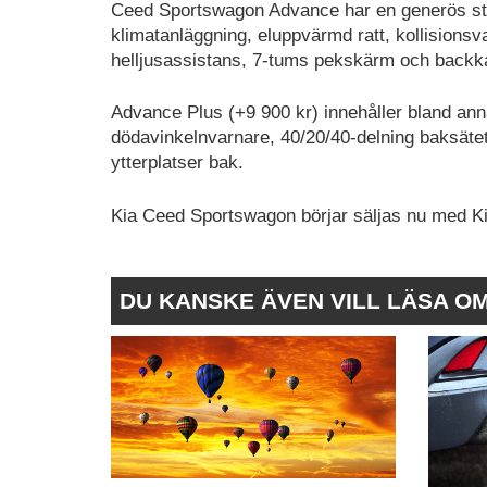
Ceed Sportswagon Advance har en generös sta
klimatanläggning, eluppvärmd ratt, kollisionsv
helljusassistans, 7-tums pekskärm och back
Advance Plus (+9 900 kr) innehåller bland anna
dödavinkelnvarnare, 40/20/40-delning baksät
ytterplatser bak.
Kia Ceed Sportswagon börjar säljas nu med Kia
DU KANSKE ÄVEN VILL LÄSA O