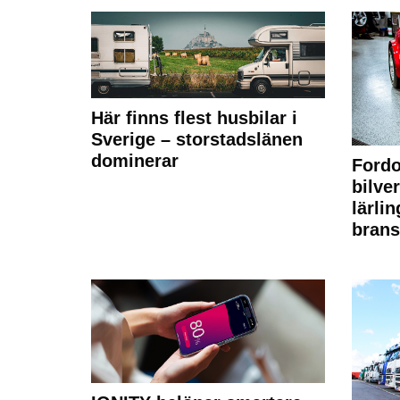
Här finns flest husbilar i
Sverige – storstadslänen
dominerar
Fordo
bilve
lärli
brans