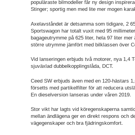
populäraste bilmodeller får ny design inspire
Stinger; sportig men med lite mer mogen kara
Axelavståndet är detsamma som tidigare, 2 6
Sportswagon har totalt vuxit med 95 millimeter 
bagageutrymme på 625 liter, hela 97 liter mer 
större utrymme jämfört med bilklassen över C
Vid lanseringen erbjuds två motorer, nya 1,4 
sjuväxlad dubbelkopplingslåda, DCT.
Ceed SW erbjuds även med en 120-hästars 1,
försetts med partikelfilter för att reducera utsl
En dieselversion lanseras under våren 2019.
Stor vikt har lagts vid köregenskaperna samtid
mellan ändlägena ger en direkt respons och de
vägegenskaper och bra fjädringskomfort.