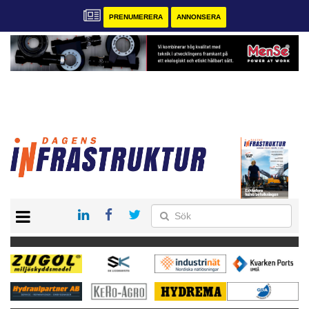
PRENUMERERA
ANNONSERA
START
KONTAKT
VÅRA ANDRA MAGASIN
PRENUMERERA
ANNONSERA