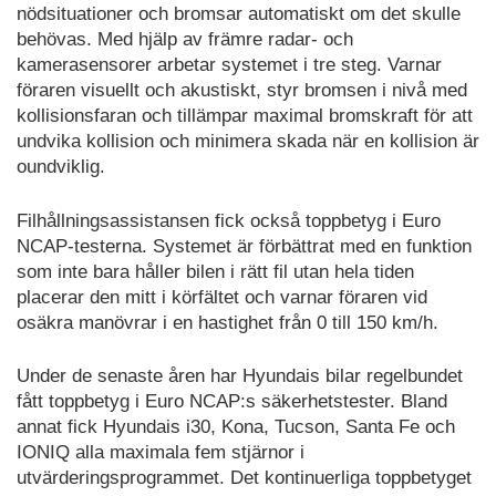
nödsituationer och bromsar automatiskt om det skulle
behövas. Med hjälp av främre radar- och
kamerasensorer arbetar systemet i tre steg. Varnar
föraren visuellt och akustiskt, styr bromsen i nivå med
kollisionsfaran och tillämpar maximal bromskraft för att
undvika kollision och minimera skada när en kollision är
oundviklig.
Filhållningsassistansen fick också toppbetyg i Euro
NCAP-testerna. Systemet är förbättrat med en funktion
som inte bara håller bilen i rätt fil utan hela tiden
placerar den mitt i körfältet och varnar föraren vid
osäkra manövrar i en hastighet från 0 till 150 km/h.
Under de senaste åren har Hyundais bilar regelbundet
fått toppbetyg i Euro NCAP:s säkerhetstester. Bland
annat fick Hyundais i30, Kona, Tucson, Santa Fe och
IONIQ alla maximala fem stjärnor i
utvärderingsprogrammet. Det kontinuerliga toppbetyget