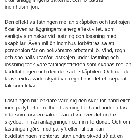
inomhusmiljön.
Den effektiva tätningen mellan skåpbilen och lastkajen
ökar även anläggningens energieffektivitet, som
vanligtvis minskar vid lastning och lossning med
skåpbilar. Även miljön inomhus förbättras så att
personalen får en bekvämare arbetsmiljö. Vind, regn
och snö hålls utanför lastkajen under lastning och
lossning tack vare tätningseffekten som skapas mellan
kuddtätningen och den dockade skåpbilen. Och när det
krävs extra väderskydd vid regn finns det ett separat
tak som tillval.
Lastningen blir enklare vare sig den sker för hand eller
med pallyft eller rullbur. Lastning för hand underlättas
eftersom föraren säkert kan kliva över det undre
skyddet inifrån anläggningen och in i fordonet. Och om
lastningen görs med pallyft eller rullbur kan
kuddtätningen monteras utan undre skydd så att en