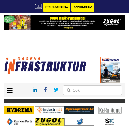
PRENUMERERA
ANNONSERA
START
KONTAKT
VÅRA ANDRA MAGASIN
PRENUMERERA
ANNONSERA