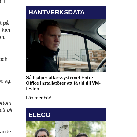
ill
HANTVERKSDATA
t på
t kan
en,
 och
Så hjälper affärssystemet Entré
olag.
Office installatörer att få tid till VM-
festen
Läs mer här!
ortom
tt bli
ELECO
rande