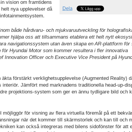
sin vision om framtidens
Dela
 helt nya upplevelser då
 infotainmentsystem.
nom både hårdvaru- och mjukvaruutveckling för holografisk
r hjälpa oss att tillsammans etablera ett helt nytt ekosy
e bara navigationssystem utan även skapa en AR-plattform för
 för Hyundai Motor som kommer resultera i fler innovativa
ef Innovation Officer och Executive Vice President på Hyund
äkta förstärkt verklighetsupplevelse (Augmented Reality) d
s interiör. Jämfört med marknadens traditionella head-up-dis
re projektions-system som ger en ännu tydligare bild och 
möjliggör för visning av flera virtuella föremål på ett bekv
änsningar när det kommer till skärmstorlek och kan till och 
ekniken kan också integreras med bilens sidofönster för att 