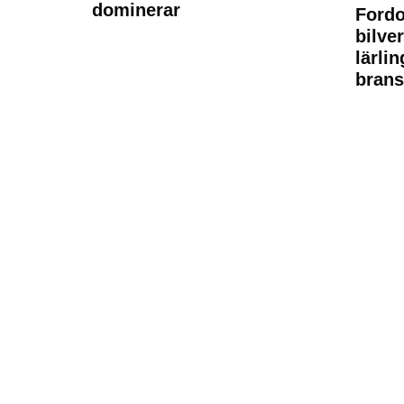
dominerar
Fordo
bilve
lärli
brans