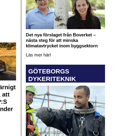
Det nya förslaget från Boverket –
nästa steg för att minska
klimatavtrycket inom byggsektorn
Läs mer här!
GÖTEBORGS
DYKERITEKNIK
rnigt
 att
:S
under