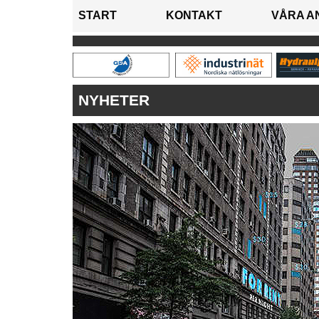
START
KONTAKT
VÅRA A
NYHETER