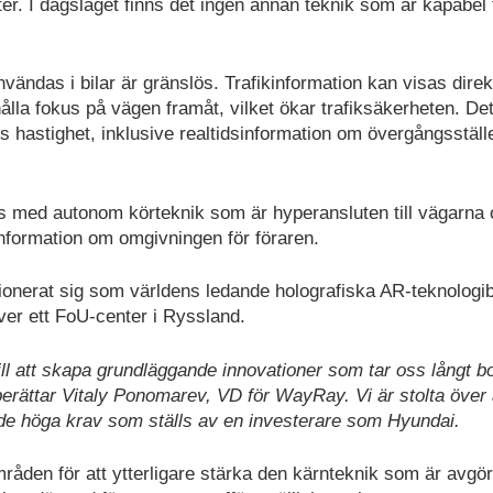
r. I dagsläget finns det ingen annan teknik som är kapabel t
vändas i bilar är gränslös. Trafikinformation kan visas direk
lla fokus på vägen framåt, vilket ökar trafiksäkerheten. De
s hastighet, inklusive realtidsinformation om övergångsställ
as med autonom körteknik som är hyperansluten till vägarna
 information om omgivningen för föraren.
nerat sig som världens ledande holografiska AR-teknologib
ver ett FoU-center i Ryssland.
ill att skapa grundläggande innovationer som tar oss långt b
rättar Vitaly Ponomarev, VD för WayRay. Vi är stolta över a
 de höga krav som ställs av en investerare som Hyundai.
råden för att ytterligare stärka den kärnteknik som är avgö