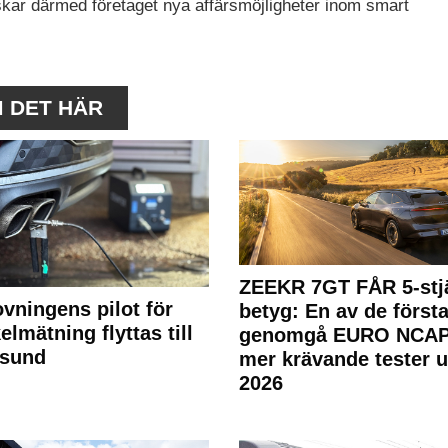
skar därmed företaget nya affärsmöjligheter inom smart
M DET HÄR
ZEEKR 7GT FÅR 5-stjä
ovningens pilot för
betyg: En av de första
elmätning flyttas till
genomgå EURO NCAP
rsund
mer krävande tester 
2026