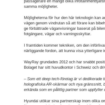
passagerare en mängd olika infotainmenttjänste
samma möjligheter.
Möjligheterna för hur den här teknologin kan an
vägen genom vindrutan så att förare kan bibehå
ge förbättrade väganvisningar baserat på bilen
fotgängare, vägar och varningsskyltar.
I framtiden kommer tekniken, om den införliv
närliggande fordon, att kunna visa ytterligare
WayRay grundades 2012 och har snabbt positio
Bolaget har sitt huvudkontor i Schweiz och dri
– Som ett deep tech-företag är vi dedikerade t
holografiska AR-skärmar och nya gränssnitt, be
erkända som en pålitlig partner som uppfyller
Hyundai utökar sina partnerskap inom olika om