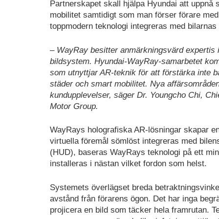
Partnerskapet skall hjälpa Hyundai att uppnå 
mobilitet samtidigt som man förser förare med
toppmodern teknologi integreras med bilarnas
– WayRay besitter anmärkningsvärd expertis i
bildsystem. Hyundai-WayRay-samarbetet komme
som utnyttjar AR-teknik för att förstärka int
städer och smart mobilitet. Nya affärsområden
kundupplevelser, säger Dr. Youngcho Chi, Chi
Motor Group.
WayRays holografiska AR-lösningar skapar en 
virtuella föremål sömlöst integreras med bilen
(HUD), baseras WayRays teknologi på ett mind
installeras i nästan vilket fordon som helst.
Systemets överlägset breda betraktningsvinkel 
avstånd från förarens ögon. Det har inga begr
projicera en bild som täcker hela framrutan. T