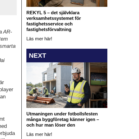
REKYL 5 – det självklara
verksamhetssystemet för
fastighetsservice och
fastighetsförvaltning
a AR-
Läs mer här!
stem
 smarta
NEXT
ai
är
player
kan
Utmaningen under fotbollsfesten
ämt
många byggföretag känner igen –
och hur man löser den
med
erbjuda
Läs mer här!