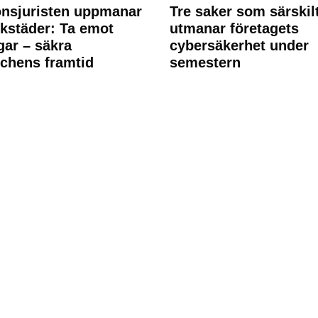
nsjuristen uppmanar
Tre saker som särskil
rkstäder: Ta emot
utmanar företagets
ngar – säkra
cybersäkerhet under
chens framtid
semestern