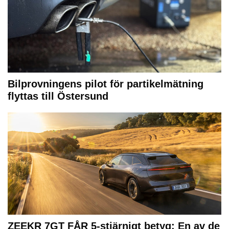
Bilprovningens pilot för partikelmätning
flyttas till Östersund
ZEEKR 7GT FÅR 5-stjärnigt betyg: En av de