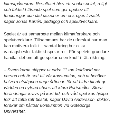
klimatpåverkan. Resultatet blev ett snabbspelat, roligt
och faktiskt lärande spel som ger upphov till
funderingar och diskussioner om ens egen livsstil,
säger Jonas Karlén, pedagog och spelutvecklare.
Spelet är ett samarbete mellan klimatforskare och
spelutvecklare. Tillsammans har de utforskat hur man
kan motivera folk till samtal kring hur olika
vardagsbeslut faktiskt spelar roll. För spelets grundare
handlar det om att ge spelarna en knuff i rätt riktning:
– Svenskarna släpper ut cirka 11 ton koldioxid per
person och år sett till vår konsumtion, och vi behöver
halvera utsläppen varje årtionde för att bidra till att ge
världen en hyfsad chans att klara Parismålet. Stora
förändringar krävs på kort tid, och vårt spel kan hjälpa
folk att fatta rätt beslut, säger David Andersson, doktor,
forskar om hållbar konsumtion vid Göteborgs
Universitet.