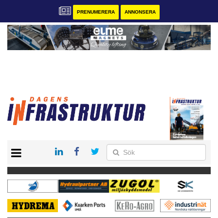
PRENUMERERA
ANNONSERA
START
KONTAKT
VÅRA ANDRA MAGASIN
PRENUMERERA
ANNONSERA