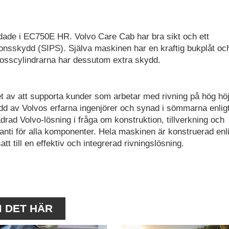
dade i EC750E HR. Volvo Care Cab har bra sikt och ett
nsskydd (SIPS). Själva maskinen har en kraftig bukplåt oc
osscylindrarna har dessutom extra skydd.
 av att supporta kunder som arbetar med rivning på hög hö
d av Volvos erfarna ingenjörer och synad i sömmarna enlig
jädrad Volvo-lösning i fråga om konstruktion, tillverkning och
nti för alla komponenter. Hela maskinen är konstruerad enli
 till en effektiv och integrerad rivningslösning.
M DET HÄR