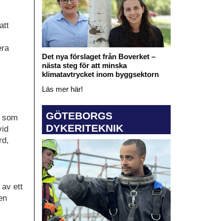
att
era
Det nya förslaget från Boverket –
nästa steg för att minska
klimatavtrycket inom byggsektorn
Läs mer här!
GÖTEBORGS
e som
DYKERITEKNIK
vid
rd,
 av ett
en