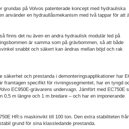
er grundas på Volvos patenterade koncept med hydrauliska
en använder en hydraullåsmekanism med två tappar för att 
å finns det nu även en andra hydraulisk modulär led på
ngningsbommen är samma som på grävbommen, så att både
vinkel snabbt och säkert kan ändras mellan böjd och rak
åde säkerhet och prestanda i demonteringsapplikationer har 
 framtagen specifikt för rivningssegmentet, har en tyngd o
re Volvo EC950E-grävarens undervagn. Jämfört med EC750E 
 0,5 m längre och 1 m bredare – och har en imponerande
50E HR:s maskinvikt till 100 ton. Den extra stabiliteten frå
tabil grund för sina klassledande prestanda.