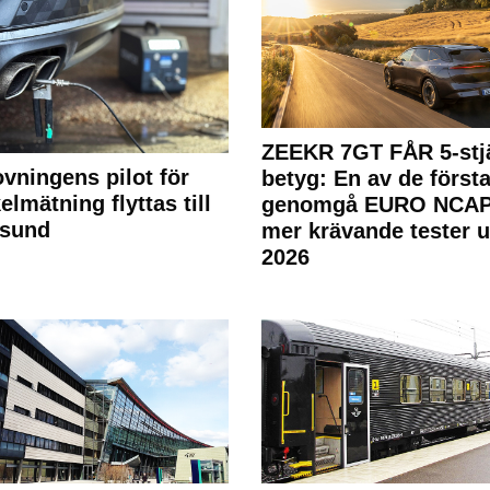
ZEEKR 7GT FÅR 5-stjä
ovningens pilot för
betyg: En av de första
elmätning flyttas till
genomgå EURO NCAP
rsund
mer krävande tester 
2026