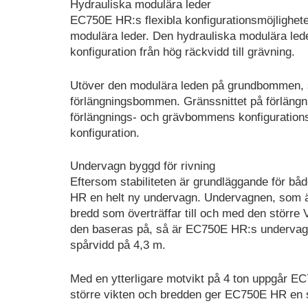
Hydrauliska modulära leder
EC750E HR:s flexibla konfigurationsmöjlighet
modulära leder. Den hydrauliska modulära led
konfiguration från hög räckvidd till grävning.
Utöver den modulära leden på grundbommen, s
förlängningsbommen. Gränssnittet på förlä
förlängnings- och grävbommens konfigurations
konfiguration.
Undervagn byggd för rivning
Eftersom stabiliteten är grundläggande för b
HR en helt ny undervagn. Undervagnen, som är
bredd som överträffar till och med den stör
den baseras på, så är EC750E HR:s undervagn
spårvidd på 4,3 m.
Med en ytterligare motvikt på 4 ton uppgår EC7
större vikten och bredden ger EC750E HR en s