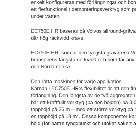
enkelt konfigureras med förlängningar och bomm
ett flerfunktionellt demonteringsverktyg som 
under vatten.
EC750E HR baseras på Volvos allround-grävar
där hög räckvidd krävs.
EC750E HR, som är den tyngsta grävaren i Vol
branschens längsta räckvidd och som får anvä
och Nordamerika.
Den rätta maskinen för varje applikation
Kärnan i EC750E HR:s flexibilitet är att den 
förlängning. Den längsta av de två aggregat
bär ett kraftfullt verktyg (på den höjden) på 
tapphöjd på 26 m – med ett större verktyg på 
en tapphöjd på 18 m*. Dessa komponenter kan s
böjd (för bättre tyngdpunkt och utökat säkert