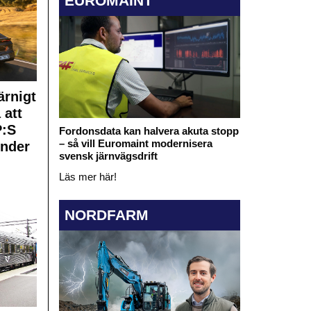
EUROMAINT
rnigt
 att
:S
Fordonsdata kan halvera akuta stopp
– så vill Euromaint modernisera
under
svensk järnvägsdrift
Läs mer här!
NORDFARM