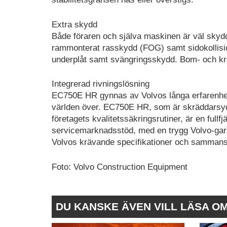
Extra skydd
Både föraren och själva maskinen är väl skyd
rammonterat rasskydd (FOG) samt sidokollisio
underplåt samt svängringsskydd. Bom- och kr
Integrerad rivningslösning
EC750E HR gynnas av Volvos långa erfarenhet
världen över. EC750E HR, som är skräddarsyd
företagets kvalitetssäkringsrutiner, är en fullf
servicemarknadsstöd, med en trygg Volvo-gara
Volvos krävande specifikationer och sammansatt
Foto: Volvo Construction Equipment
DU KANSKE ÄVEN VILL LÄSA O