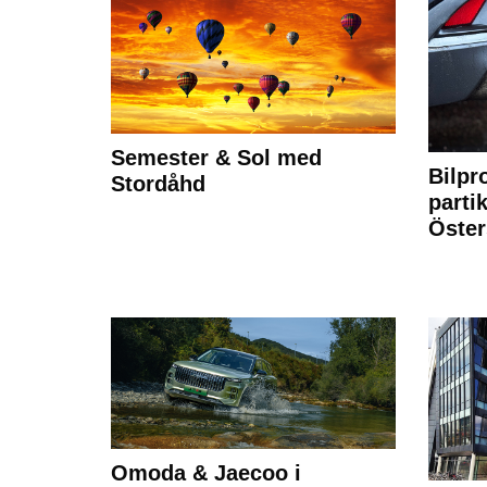
Semester & Sol med
Bilpr
Stordåhd
partik
Öste
Omoda & Jaecoo i