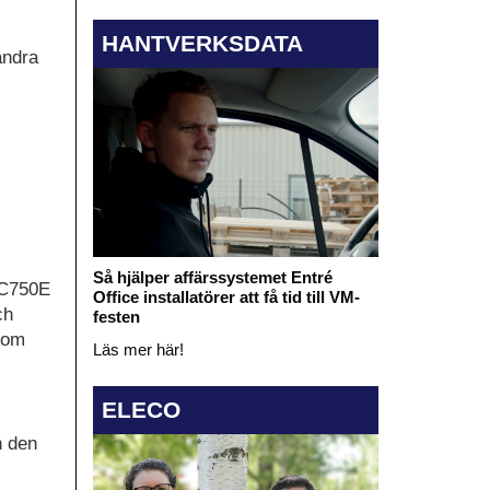
HANTVERKSDATA
ändra
Så hjälper affärssystemet Entré
EC750E
Office installatörer att få tid till VM-
ch
festen
som
Läs mer här!
ELECO
n den