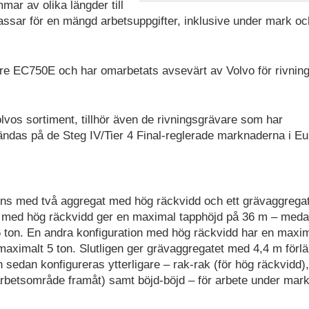
ar av olika längder till
passar för en mängd arbetsuppgifter, inklusive under mark oc
e EC750E och har omarbetats avsevärt av Volvo för rivnin
vos sortiment, tillhör även de rivningsgrävare som har
ndas på de Steg IV/Tier 4 Final-reglerade marknaderna i E
finns med två aggregat med hög räckvidd och ett grävaggreg
en med hög räckvidd ger en maximal tapphöjd på 36 m – med
3,6 ton. En andra konfiguration med hög räckvidd har en maxi
maximalt 5 ton. Slutligen ger grävaggregatet med 4,4 m förl
edan konfigureras ytterligare – rak-rak (för hög räckvidd),
 arbetsområde framåt) samt böjd-böjd – för arbete under mark