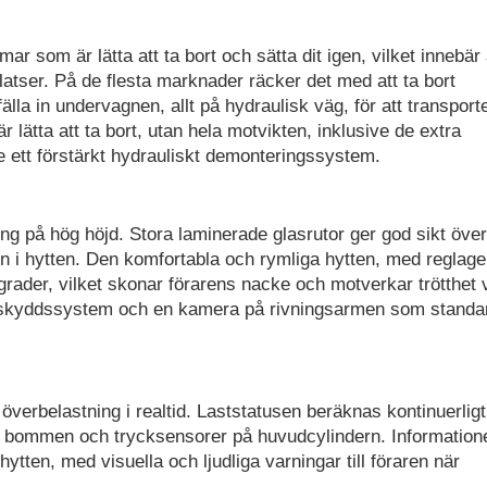
 som är lätta att ta bort och sätta dit igen, vilket innebär 
atser. På de flesta marknader räcker det med att ta bort
a in undervagnen, allt på hydraulisk väg, för att transport
lätta att ta bort, utan hela motvikten, inklusive de extra
re ett förstärkt hydrauliskt demonteringssystem.
ing på hög höjd. Stora laminerade glasrutor ger god sikt över
in i hytten. Den komfortabla och rymliga hytten, med reglag
0 grader, vilket skonar förarens nacke och motverkar trötthet 
mskyddssystem och en kamera på rivningsarmen som standa
erbelastning i realtid. Laststatusen beräknas kontinuerligt
 på bommen och trycksensorer på huvudcylindern. Information
ytten, med visuella och ljudliga varningar till föraren när