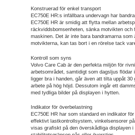
Konstruerad för enkel transport
EC750E HR:s infällbara undervagn har bandramar
EC750E HR är smidig att flytta mellan arbetspl
räckviddsbomsenheten, sänka motvikten och fäll
maskinen. Det är inte bara bandramarna som är 
motvikterna, kan tas bort i en rörelse tack va
Kontroll som syns
Volvo Care Cab är den perfekta miljön för rivn
arbetsområdet, samtidigt som dagsljus flödar 
ligger bra i handen, går även att tilta uppåt 3
arbete på hög höjd. Dessutom ingår ett dam
med tydliga bilder på displayen i hytten.
Indikator för överbelastning
EC750E HR har som standard en indikator för öv
effektivt lastkontrollsystem, vinkelsensorer
visas grafiskt på den överskådliga displayen i h
stabilitetsgränsen nås eller överstigs.