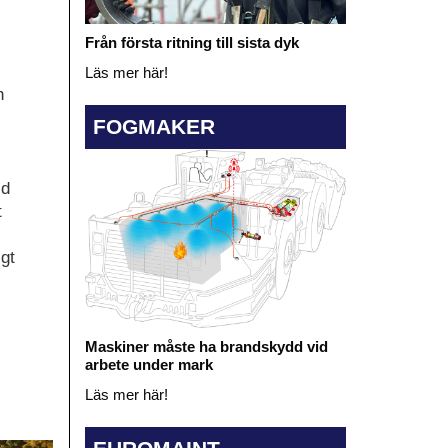
Från första ritning till sista dyk
Läs mer här!
h
FOGMAKER
jd
t
gt
Maskiner måste ha brandskydd vid
arbete under mark
Läs mer här!