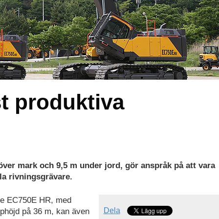
t produktiva
ver mark och 9,5 m under jord, gör anspråk på att vara
a rivningsgrävare.
are EC750E HR, med
Dela
pphöjd på 36 m, kan även