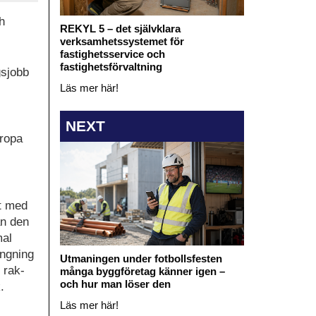
h
REKYL 5 – det självklara
verksamhetssystemet för
fastighetsservice och
fastighetsförvaltning
gsjobb
Läs mer här!
NEXT
uropa
at med
an den
mal
ängning
Utmaningen under fotbollsfesten
 rak-
många byggföretag känner igen –
och hur man löser den
.
Läs mer här!