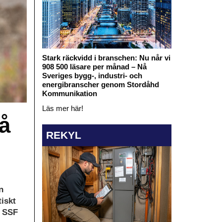
Stark räckvidd i branschen: Nu når vi
908 500 läsare per månad – Nå
Sveriges bygg-, industri- och
energibranscher genom Stordåhd
Kommunikation
Läs mer här!
å
REKYL
n
iskt
n SSF