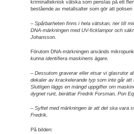
kriminalteknisk vätska som penslas på ett flert
bestående av metallsalter som gör att polisen k
– Spårbarheten finns i hela vätskan, ner till m
DNA-märkningen med UV-ficklampor och säkrar 
Johansson.
Förutom DNA-märkningen används mikropunkter 
kunna identifiera maskinens ägare.
– Dessutom graverar eller etsar vi glasrutor a
dekaler av krackelerande typ som inte går att ta
Slutligen läggs en mängd uppgifter om maskin
dygnet runt, berättar Fredrik Forsman, Pon E
– Syftet med märkningen är att det ska vara svå
Fredrik.
På bilden: