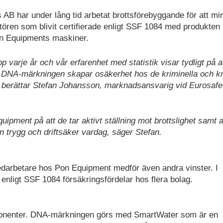
 AB har under lång tid arbetat brottsförebyggande för att mi
tören som blivit certifierade enligt SSF 1084 med produkten
n Equipments maskiner.
p varje år och vår erfarenhet med statistik visar tydligt på a
. DNA-märkningen skapar osäkerhet hos de kriminella och k
rt, berättar Stefan Johansson, marknadsansvarig vid Eurosafe
ment på att de tar aktivt ställning mot brottslighet samt a
n trygg och driftsäker vardag, säger Stefan.
darbetare hos Pon Equipment medför även andra vinster. I
nligt SSF 1084 försäkringsfördelar hos flera bolag.
ponenter. DNA-märkningen görs med SmartWater som är en