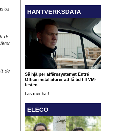
nska
HANTVERKSDATA
tt de
räver
tt de
Så hjälper affärssystemet Entré
Office installatörer att få tid till VM-
festen
Läs mer här!
ELECO