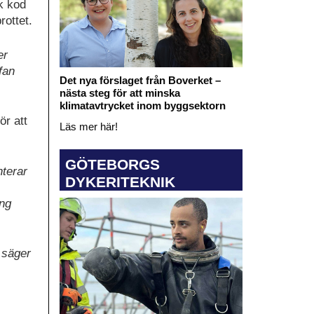
sk kod
rottet.
er
fan
Det nya förslaget från Boverket –
nästa steg för att minska
klimatavtrycket inom byggsektorn
ör att
Läs mer här!
GÖTEBORGS
nterar
DYKERITEKNIK
ing
 säger