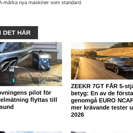
DNA-märka nya maskiner som standard.
M DET HÄR
ZEEKR 7GT FÅR 5-stjä
ovningens pilot för
betyg: En av de första
elmätning flyttas till
genomgå EURO NCAP
rsund
mer krävande tester 
2026