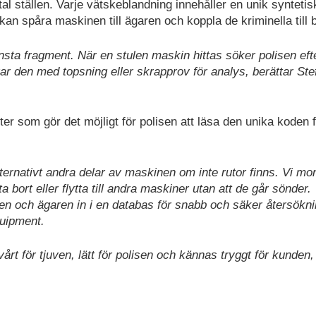
al ställen. Varje vätskeblandning innehåller en unik synteti
an spåra maskinen till ägaren och koppla de kriminella till b
insta fragment. När en stulen maskin hittas söker polisen eft
den med topsning eller skrapprov för analys, berättar Ste
som gör det möjligt för polisen att läsa den unika koden f
lternativt andra delar av maskinen om inte rutor finns. Vi mo
 bort eller flytta till andra maskiner utan att de går sönder.
en och ägaren in i en databas för snabb och säker återsökn
quipment.
rt för tjuven, lätt för polisen och kännas tryggt för kunden,