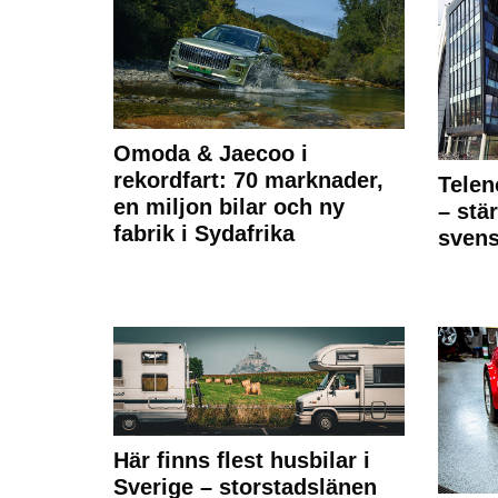
Omoda & Jaecoo i
rekordfart: 70 marknader,
Telen
en miljon bilar och ny
– stä
fabrik i Sydafrika
sven
Här finns flest husbilar i
Sverige – storstadslänen