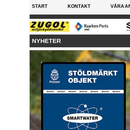
START
KONTAKT
VÅRA A
NYHETER