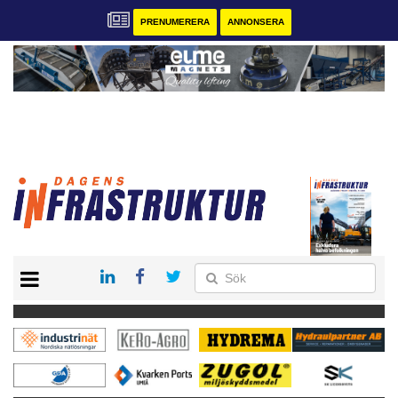
PRENUMERERA
ANNONSERA
START
KONTAKT
VÅRA ANDRA MAGASIN
PRENUMERERA
ANNONSERA