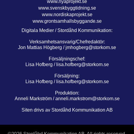
www.nyaprojekt.se
www.svenskbyggtidning.se
www.nordiskaprojekt.se
www.grontsamhallsbyggande.se
Digitala Medier / Stordåhd Kommunikation:
Verksamhetsansvarig/Chefredaktör:
Jon Mattias Högberg /
jmhogberg@storkom.se
Försäljningschef:
Lisa Hofberg /
lisa.hofberg@storkom.se
Försäljning:
Lisa Hofberg /
lisa.hofberg@storkom.se
Produktion:
Anneli Markström /
anneli.markstrom@storkom.se
Siten drivs av Stordåhd Kommunikation AB
©
2026 Stordåhd Kommunikation AB, All rights reserved.