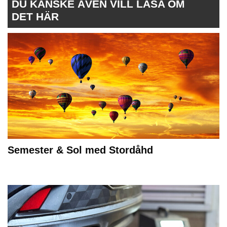
DU KANSKE ÄVEN VILL LÄSA OM
DET HÄR
Semester & Sol med Stordåhd