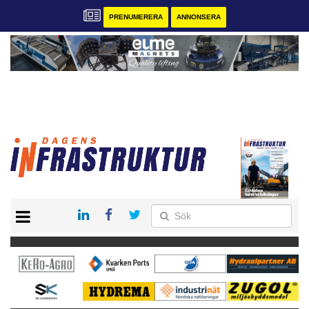
PRENUMERERA
ANNONSERA
START
KONTAKT
VÅRA ANDRA MAGASIN
PRENUMERERA
ANNONSERA