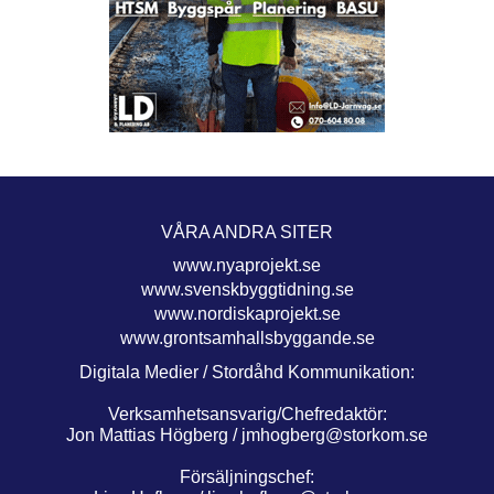
VÅRA ANDRA SITER
www.nyaprojekt.se
www.svenskbyggtidning.se
www.nordiskaprojekt.se
www.grontsamhallsbyggande.se
Digitala Medier / Stordåhd Kommunikation:
Verksamhetsansvarig/Chefredaktör:
Jon Mattias Högberg /
jmhogberg@storkom.se
Försäljningschef: