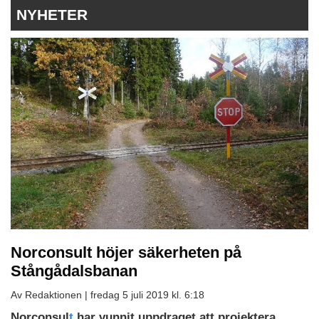
NYHETER
Norconsult höjer säkerheten på
Stångådalsbanan
Av Redaktionen |
fredag 5 juli 2019 kl. 6:18
Norconsul
t
har vunnit uppdraget att projektera