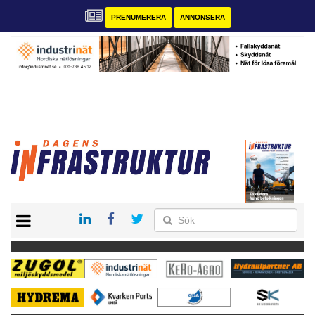
PRENUMERERA
ANNONSERA
START
KONTAKT
VÅRA ANDRA MAGASIN
PRENUMERERA
ANNONSERA