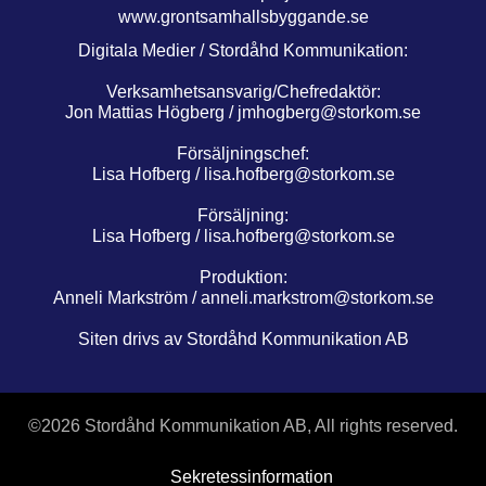
www.grontsamhallsbyggande.se
Digitala Medier / Stordåhd Kommunikation:
Verksamhetsansvarig/Chefredaktör:
Jon Mattias Högberg /
jmhogberg@storkom.se
Försäljningschef:
Lisa Hofberg /
lisa.hofberg@storkom.se
Försäljning:
Lisa Hofberg /
lisa.hofberg@storkom.se
Produktion:
Anneli Markström /
anneli.markstrom@storkom.se
Siten drivs av Stordåhd Kommunikation AB
©
2026 Stordåhd Kommunikation AB, All rights reserved.
Sekretessinformation