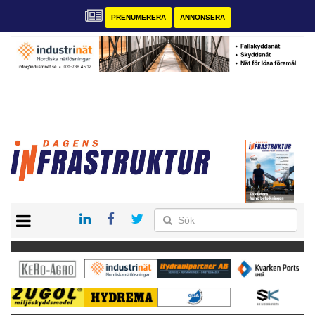
PRENUMERERA
ANNONSERA
START
KONTAKT
VÅRA ANDRA MAGASIN
PRENUMERERA
ANNONSERA