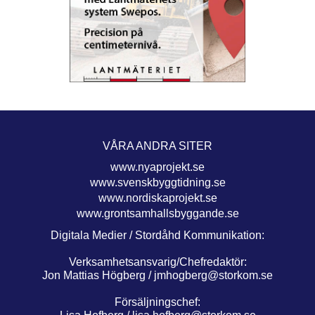
VÅRA ANDRA SITER
www.nyaprojekt.se
www.svenskbyggtidning.se
www.nordiskaprojekt.se
www.grontsamhallsbyggande.se
Digitala Medier / Stordåhd Kommunikation:
Verksamhetsansvarig/Chefredaktör:
Jon Mattias Högberg /
jmhogberg@storkom.se
Försäljningschef: