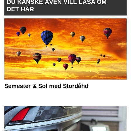
DU KANSKE ÄVEN VILL LÄSA OM
DET HÄR
Semester & Sol med Stordåhd