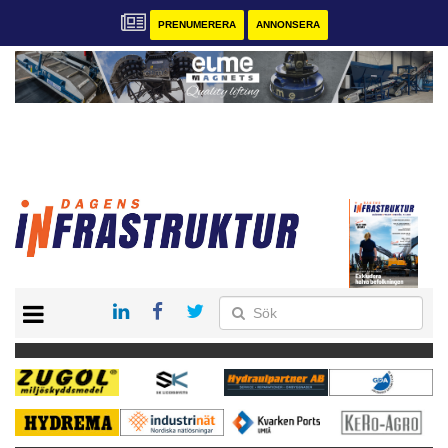
PRENUMERERA
ANNONSERA
START
KONTAKT
VÅRA ANDRA MAGASIN
PRENUMERERA
ANNONSERA