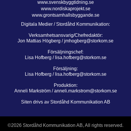
www.svenskbyggtidning.se
www.nordiskaprojekt.se
www.grontsamhallsbyggande.se
Digitala Medier / Stordåhd Kommunikation:
Verksamhetsansvarig/Chefredaktör:
Jon Mattias Högberg /
jmhogberg@storkom.se
Försäljningschef:
Lisa Hofberg /
lisa.hofberg@storkom.se
Försäljning:
Lisa Hofberg /
lisa.hofberg@storkom.se
Produktion:
Anneli Markström /
anneli.markstrom@storkom.se
Siten drivs av Stordåhd Kommunikation AB
©
2026 Stordåhd Kommunikation AB, All rights reserved.