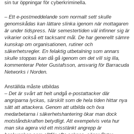
sin tur öppningar för cyberkriminella.
– Ett e-postmeddelande som normalt sett skulle
genomskådas kan lättare slinka igenom när mottagaren
är under tidspress. När semestertiden väl infinner sig är
vikarier också ett tacksamt mål. De har generellt sämre
kunskap om organisationen, rutiner och
säkerhetsregler. En felaktig utbetalning som annars
skulle stoppas kan då gå igenom om det vill sig illa,
kommenterar Peter Gustafsson, ansvarig för Barracuda
Networks i Norden.
Anställda måste utbildas
– Det är svårt att helt undgå e-postattacker där
angriparna lyckas, särskilt som de hela tiden hittar nya
sätt att attackera. Genom att utbilda och öva
medarbetarna i säkerhetshantering ökar man dock
motståndskraften betydligt. Att exempelvis veta hur
man ska agera vid ett misstänkt angrepp är