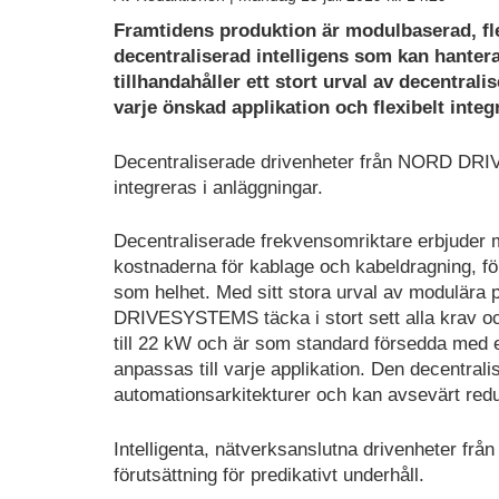
Framtidens produktion är modulbaserad, fl
decentraliserad intelligens som kan hanter
tillhandahåller ett stort urval av decentra
varje önskad applikation och flexibelt integ
Decentraliserade drivenheter från NORD DRI
integreras i anläggningar.
Decentraliserade frekvensomriktare erbjuder 
kostnaderna för kablage och kabeldragning, fö
som helhet. Med sitt stora urval av modulära 
DRIVESYSTEMS täcka i stort sett alla krav och
till 22 kW och är som standard försedda med en
anpassas till varje applikation. Den decentral
automationsarkitekturer och kan avsevärt red
Intelligenta, nätverksanslutna drivenheter fr
förutsättning för predikativt underhåll.