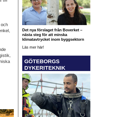
till
r och
Det nya förslaget från Boverket –
enkel,
nästa steg för att minska
klimatavtrycket inom byggsektorn
Läs mer här!
nde
istik,
GÖTEBORGS
kniska
DYKERITEKNIK