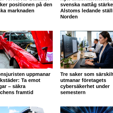
rker positionen på den
svenska nattåg stärke
ska marknaden
Alstoms ledande ställ
Norden
nsjuristen uppmanar
Tre saker som särskil
rkstäder: Ta emot
utmanar företagets
ngar – säkra
cybersäkerhet under
chens framtid
semestern