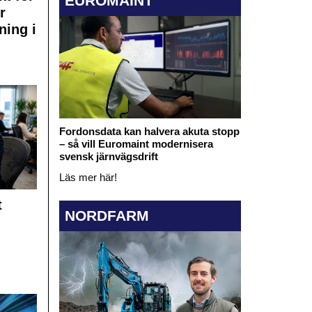
EUROMAINT
r
ning i
Fordonsdata kan halvera akuta stopp
– så vill Euromaint modernisera
svensk järnvägsdrift
Läs mer här!
t
NORDFARM