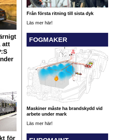
Från första ritning till sista dyk
Läs mer här!
rnigt
FOGMAKER
 att
:S
under
Maskiner måste ha brandskydd vid
arbete under mark
Läs mer här!
kt för