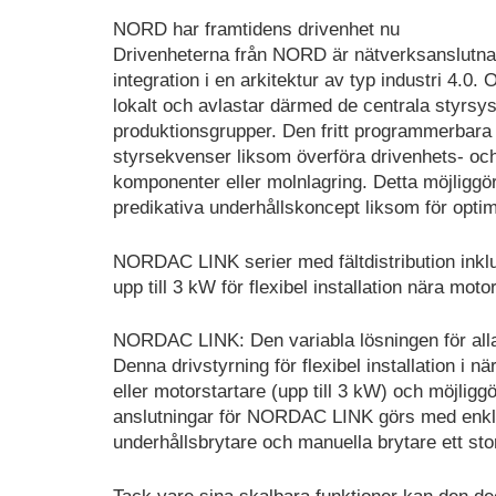
NORD har framtidens drivenhet nu
Drivenheterna från NORD är nätverksanslutna, 
integration i en arkitektur av typ industri 4.0.
lokalt och avlastar därmed de centrala styrs
produktionsgrupper. Den fritt programmerbara 
styrsekvenser liksom överföra drivenhets- och 
komponenter eller molnlagring. Detta möjliggör
predikativa underhållskoncept liksom för opti
NORDAC LINK serier med fältdistribution inklu
upp till 3 kW för flexibel installation nära moto
NORDAC LINK: Den variabla lösningen för all
Denna drivstyrning för flexibel installation i 
eller motorstartare (upp till 3 kW) och möjligg
anslutningar för NORDAC LINK görs med enkla
underhållsbrytare och manuella brytare ett sto