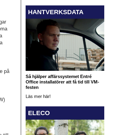
HANTVERKSDATA
gar
noma
a
na
re på
Så hjälper affärssystemet Entré
Office installatörer att få tid till VM-
festen
Läs mer här!
kW)
ELECO