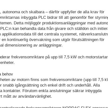
autonoma och skalbara – därför uppfyller de alla krav för
 Omriktarnas inbyggda PLC bidrar till att genomför fler styrnin
ystemen. Detta möjliggör produktionsanläggningar med auto
PLC:n kan behandla data från givare och ställdon och initier
applikationsdata till det centrala systemet, nätverksanslut
 en kontinuerlig övervakning som utgör förutsättningen för
mal dimensionering av anläggningar.
derar frekvensomriktare på upp till 7,5 kW och motorstarta
renheter.
a behov
närheten av motorn finns som frekvensomriktare (upp till 7,5 
ör snabb igångsättning och enkel drift och underhåll. Alla
 kontakter. Förutom enkla anslutningar säkrar inbyggda
rt mått av användarvänlighet.