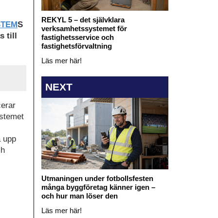
REKYL 5 – det självklara
STEM
S
verksamhetssystemet för
 till
fastighetsservice och
fastighetsförvaltning
Läs mer här!
NEXT
cerar
ystemet
å upp
ch
Utmaningen under fotbollsfesten
många byggföretag känner igen –
och hur man löser den
Läs mer här!