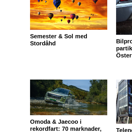
Semester & Sol med
Bilpr
Stordåhd
partik
Öste
Omoda & Jaecoo i
rekordfart: 70 marknader,
Telen