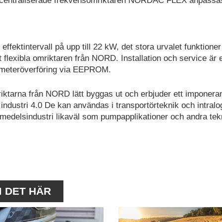
decentraliserade frekvensomriktaren NORDAC FLEX anpassas 
t effektintervall på upp till 22 kW, det stora urvalet funktione
exibla omriktaren från NORD. Installation och service är 
rameteröverföring via EEPROM.
iktarna från NORD lätt byggas ut och erbjuder ett imponera
 industri 4.0 De kan användas i transportörteknik och intralog
vsmedelsindustri likaväl som pumpapplikationer och andra te
M DET HÄR