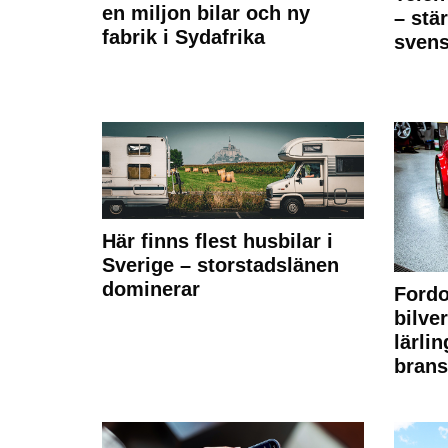
en miljon bilar och ny
– stä
fabrik i Sydafrika
sven
Här finns flest husbilar i
Sverige – storstadslänen
dominerar
Fordo
bilve
lärli
brans