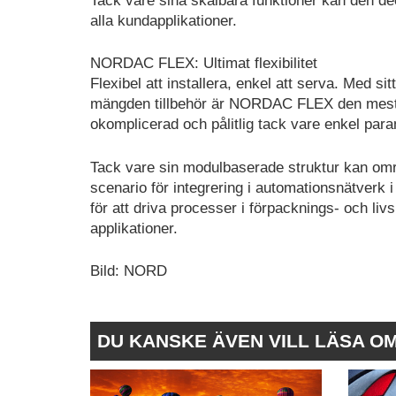
Tack vare sina skalbara funktioner kan den 
alla kundapplikationer.
NORDAC FLEX: Ultimat flexibilitet
Flexibel att installera, enkel att serva. Med sit
mängden tillbehör är NORDAC FLEX den mest fl
okomplicerad och pålitlig tack vare enkel pa
Tack vare sin modulbaserade struktur kan omr
scenario för integrering i automationsnätverk i
för att driva processer i förpacknings- och li
applikationer.
Bild: NORD
DU KANSKE ÄVEN VILL LÄSA O