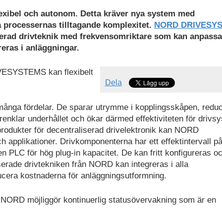
exibel och autonom. Detta kräver nya system med
a processernas tilltagande komplexitet.
NORD DRIVESY
liserad drivteknik med frekvensomriktare som kan anpassas
reras i anläggningar.
VESYSTEMS kan flexibelt
Dela
många fördelar. De sparar utrymme i kopplingsskåpen, redu
renklar underhållet och ökar därmed effektiviteten för drivs
produkter för decentraliserad drivelektronik kan NORD
 applikationer. Drivkomponenterna har ett effektintervall p
 PLC för hög plug-in kapacitet. De kan fritt konfigureras o
iserade drivtekniken från NORD kan integreras i alla
ucera kostnaderna för anläggningsutformning.
ån NORD möjliggör kontinuerlig statusövervakning som är en