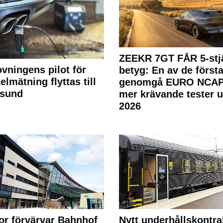
ZEEKR 7GT FÅR 5-stjä
ovningens pilot för
betyg: En av de första
elmätning flyttas till
genomgå EURO NCAP
rsund
mer krävande tester 
2026
or förvärvar Bahnhof
Nytt underhållskontra