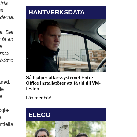
fria
as
HANTVERKSDATA
nderna.
et. Det
t få en
e
rsta
bättre
Så hjälper affärssystemet Entré
ånad,
Office installatörer att få tid till VM-
festen
de
e
Läs mer här!
ogle-
ELECO
a
tiella