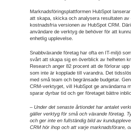
Marknadsföringsplattformen HubSpot lanserar i
att skapa, skicka och analysera resultaten av
kostnadsfria versionen av HubSpot CRM. Däri
användare de verktyg de behöver för att kunn
enhetlig upplevelse.
Snabbväxande företag har ofta en IT-miljö som pr
svårt att skapa sig en överblick av helheten k
Research anger 82 procent att de förlorar upp 
som inte är kopplade till varandra. Det tidsslö
med små team och begränsade budgetar. Genom 
CRM-verktyget, vill HubSpot ge användarna möj
sparar dyrbar tid och ger företaget bättre inbl
– Under det senaste årtiondet har antalet verk
gäller verktyg för små och växande företag. Tyv
och ger inte en fullständig bild av kundupple
CRM hör ihop och att varje marknadsförare, o