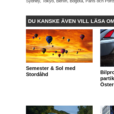
Sydney, Tokyo, Berlin, Bogotá, Paris och Por
DU KANSKE ÄVEN VILL LÄSA O
Semester & Sol med
Bilpr
Stordåhd
partik
Öste