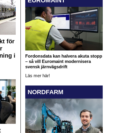
EUROMAINT
kt för
r
ning i
Fordonsdata kan halvera akuta stopp
– så vill Euromaint modernisera
svensk järnvägsdrift
Läs mer här!
NORDFARM
t