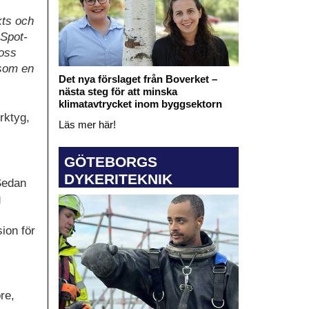
kts och
Spot-
 oss
 som en
Det nya förslaget från Boverket –
nästa steg för att minska
klimatavtrycket inom byggsektorn
rktyg,
Läs mer här!
GÖTEBORGS
DYKERITEKNIK
Sedan
g
ion för
re,