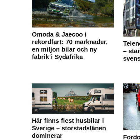
Omoda & Jaecoo i
rekordfart: 70 marknader,
Telen
en miljon bilar och ny
– stä
fabrik i Sydafrika
sven
Här finns flest husbilar i
Sverige – storstadslänen
dominerar
Fordo