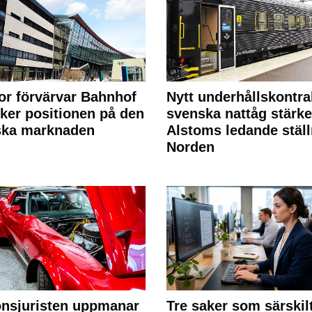
or förvärvar Bahnhof
Nytt underhållskontra
rker positionen på den
svenska nattåg stärke
ska marknaden
Alstoms ledande ställ
Norden
nsjuristen uppmanar
Tre saker som särskil