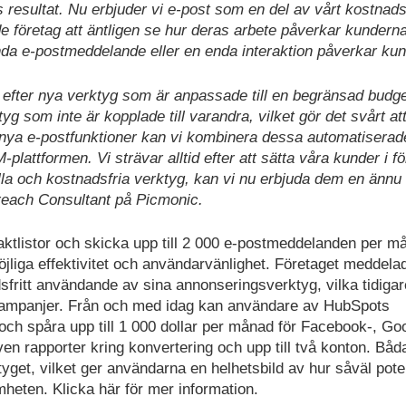
esultat. Nu erbjuder vi e-post som en del av vårt kostnads
de företag att äntligen se hur deras arbete påverkar kundern
enda e-postmeddelande eller en enda interaktion påverkar ku
akt efter nya verktyg som är anpassade till en begränsad budg
tyg som inte är kopplade till varandra, vilket gör det svårt at
nya e-postfunktioner kan vi kombinera dessa automatiserad
attformen. Vi strävar alltid efter att sätta våra kunder i fö
a och kostnadsfria verktyg, kan vi nu erbjuda dem en ännu 
reach Consultant på Picmonic.
listor och skicka upp till 2 000 e-postmeddelanden per m
jliga effektivitet och användarvänlighet. Företaget meddela
dsfritt användande av sina annonseringsverktyg, vilka tidigar
kampanjer. Från och med idag kan användare av HubSpots
ch spåra upp till 1 000 dollar per månad för Facebook-, Go
en rapporter kring konvertering och upp till två konton. Båd
ktyget, vilket ger användarna en helhetsbild av hur såväl poten
heten. Klicka här för mer information.