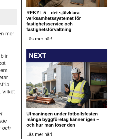
REKYL 5 – det självklara
verksamhetssystemet för
fastighetsservice och
fastighetsförvaltning
en mer
Läs mer här!
NEXT
blir
pot
stem
etar
fria
 vilket
et
Utmaningen under fotbollsfesten
många byggföretag känner igen –
ende
och hur man löser den
t och
Läs mer här!