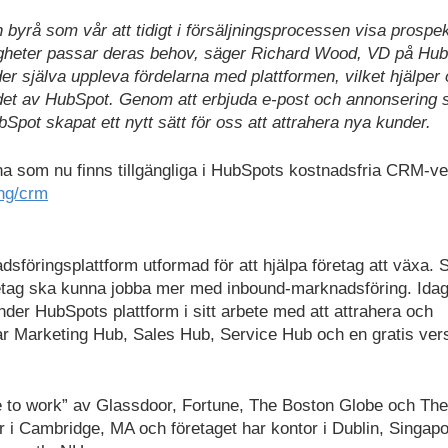
n byrå som vår att tidigt i försäljningsprocessen visa prospe
gheter passar deras behov, säger Richard Wood, VD på Hub
r själva uppleva fördelarna med plattformen, vilket hjälper
rdet av HubSpot. Genom att erbjuda e-post och annonsering
pot skapat ett nytt sätt för oss att attrahera nya kunder.
na som nu finns tillgängliga i HubSpots kostnadsfria CRM-ve
ing/crm
öringsplattform utformad för att hjälpa företag att växa. 
retag ska kunna jobba mer med inbound-marknadsföring. Ida
nder HubSpots plattform i sitt arbete med att attrahera och
r Marketing Hub, Sales Hub, Service Hub och en gratis vers
to work” av Glassdoor, Fortune, The Boston Globe och The
 i Cambridge, MA och företaget har kontor i Dublin, Singapo