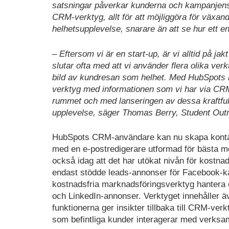
satsningar påverkar kunderna och kampanjens r
CRM-verktyg, allt för att möjliggöra för växan
helhetsupplevelse, snarare än att se hur ett 
– Eftersom vi är en start-up, är vi alltid på j
slutar ofta med att vi använder flera olika verk
bild av kundresan som helhet. Med HubSpots 
verktyg med informationen som vi har via CRM-pl
rummet och med lanseringen av dessa kraftfull
upplevelse, säger Thomas Berry, Student Out
HubSpots CRM-användare kan nu skapa kontakt
med en e-postredigerare utformad för bästa mö
också idag att det har utökat nivån för kostna
endast stödde leads-annonser för Facebook-
kostnadsfria marknadsföringsverktyg hantera o
och LinkedIn-annonser. Verktyget innehåller äv
funktionerna ger insikter tillbaka till CRM-ver
som befintliga kunder interagerar med verksam