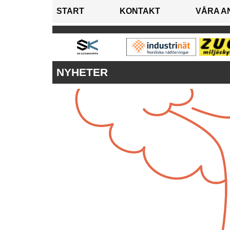
START
KONTAKT
VÅRA A
NYHETER