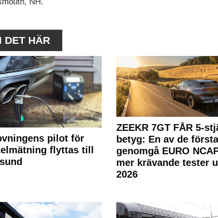
tsmouth, NH.
M DET HÄR
ZEEKR 7GT FÅR 5-stjä
ovningens pilot för
betyg: En av de första
elmätning flyttas till
genomgå EURO NCAP
rsund
mer krävande tester 
2026