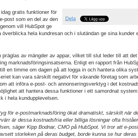
dag gratis funktioner för
Dela
 e-post som en del av den
genom vill HubSpot ge
a överblicka hela kundresan och i slutändan ge sina kunder 
äglas av mängder av appar, vilket till slut leder till att det 
ring marknadsföringsinsatserna. Enligt en rapport från HubS
till en timme om dagen på att logga in och hantera olika sy
seriet kan vara särskilt negativt för växande företag som arb
att införa e-post- och annonseringsverktyg i det kostnads
lighet att hantera dessa funktioner i ett samordnat system,
ick i hela kundupplevelsen.
tyg för e-postmarknadsföring ökat dramatiskt, särskilt när d
ärr är dessa kostnadsfria eller billiga lösningar ofta fristå
velsen, säger Kipp Bodnar, CMO på HubSpot. Vi tror att e-pos
avsett storleken på deras budget, borde kunna se hur deras