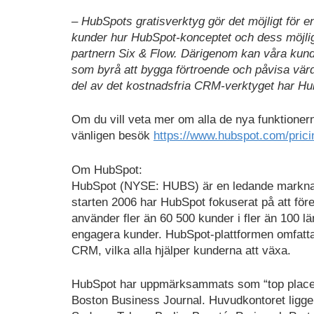
– HubSpots gratisverktyg gör det möjligt för e
kunder hur HubSpot-konceptet och dess möjli
partnern Six & Flow. Därigenom kan våra kunde
som byrå att bygga förtroende och påvisa vä
del av det kostnadsfria CRM-verktyget har HubS
Om du vill veta mer om alla de nya funktioner
vänligen besök
https://www.hubspot.com/pric
Om HubSpot:
HubSpot (NYSE: HUBS) är en ledande marknadsf
starten 2006 har HubSpot fokuserat på att fö
använder fler än 60 500 kunder i fler än 100 lä
engagera kunder. HubSpot-plattformen omfatta
CRM, vilka alla hjälper kunderna att växa.
HubSpot har uppmärksammats som “top place 
Boston Business Journal. Huvudkontoret ligger