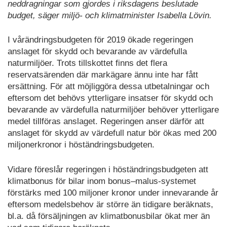
neddragningar som gjordes i riksdagens beslutade
budget, säger miljö- och klimatminister Isabella Lövin.
I vårändringsbudgeten för 2019 ökade regeringen
anslaget för skydd och bevarande av värdefulla
naturmiljöer. Trots tillskottet finns det flera
reservatsärenden där markägare ännu inte har fått
ersättning. För att möjliggöra dessa utbetalningar och
eftersom det behövs ytterligare insatser för skydd och
bevarande av värdefulla naturmiljöer behöver ytterligare
medel tillföras anslaget. Regeringen anser därför att
anslaget för skydd av värdefull natur bör ökas med 200
miljonerkronor i höständringsbudgeten.
Vidare föreslår regeringen i höständringsbudgeten att
klimatbonus för bilar inom bonus–malus-systemet
förstärks med 100 miljoner kronor under innevarande år
eftersom medelsbehov är större än tidigare beräknats,
bl.a. då försäljningen av klimatbonusbilar ökat mer än