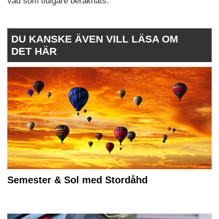
vad som tidigare beräknats.
DU KANSKE ÄVEN VILL LÄSA OM
DET HÄR
Semester & Sol med Stordåhd