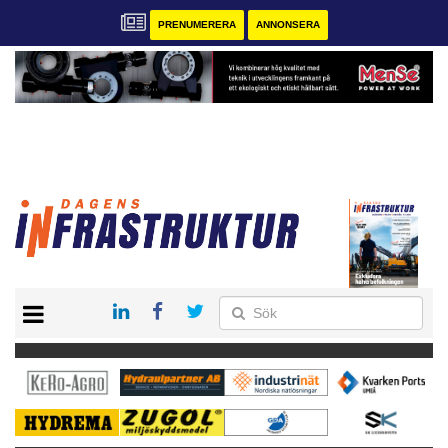
PRENUMERERA
ANNONSERA
START
KONTAKT
VÅRA ANDRA MAGASIN
PRENUMERERA
ANNONSERA