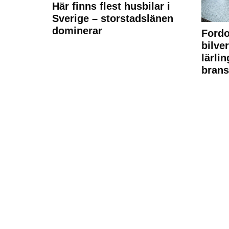
Här finns flest husbilar i
Sverige – storstadslänen
dominerar
Fordo
bilve
lärli
brans