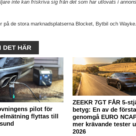
jare inte kan friskriva sig från det som har utlovats i annon
r på de stora marknadsplatserna Blocket, Bytbil och Wayke
M DET HÄR
ZEEKR 7GT FÅR 5-stjä
ovningens pilot för
betyg: En av de första
elmätning flyttas till
genomgå EURO NCAP
rsund
mer krävande tester 
2026