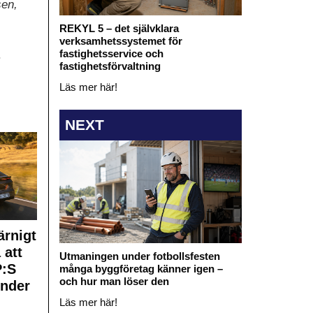
sen,
REKYL 5 – det självklara
verksamhetssystemet för
fastighetsservice och
.
fastighetsförvaltning
Läs mer här!
NEXT
rnigt
 att
Utmaningen under fotbollsfesten
:S
många byggföretag känner igen –
och hur man löser den
under
Läs mer här!