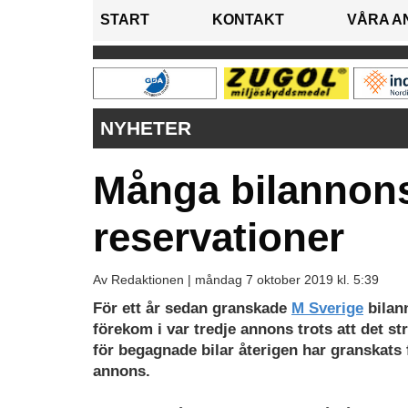
START
KONTAKT
VÅRA A
NYHETER
Många bilannonse
reservationer
Av Redaktionen |
måndag 7 oktober 2019 kl. 5:39
För ett år sedan granskade
M Sverige
bilan
förekom i var tredje annons trots att det s
för begagnade bilar återigen har granskats 
annons.