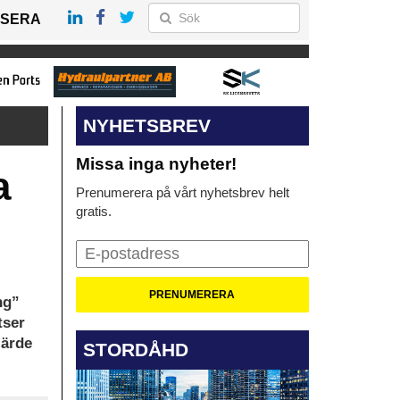
SERA
NYHETSBREV
Missa inga nyheter!
a
Prenumerera på vårt nyhetsbrev helt
gratis.
ng”
tser
järde
STORDÅHD