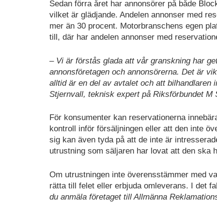
Sedan förra året har annonsörer på både Blocke
vilket är glädjande. Andelen annonser med res
mer än 30 procent. Motorbranschens egen pla
till, där har andelen annonser med reservation
– Vi är förstås glada att vår granskning har get
annonsföretagen och annonsörerna. Det är vikt
alltid är en del av avtalet och att bilhandlaren 
Stjernvall, teknisk expert på Riksförbundet M 
För konsumenter kan reservationerna innebära r
kontroll inför försäljningen eller att den inte
sig kan även tyda på att de inte är intresserad
utrustning som säljaren har lovat att den ska 
Om utrustningen inte överensstämmer med vad s
rätta till felet eller erbjuda omleverans. I d
du anmäla företaget till Allmänna Reklamatio