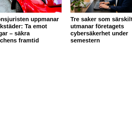
nsjuristen uppmanar
Tre saker som särskil
rkstäder: Ta emot
utmanar företagets
ngar – säkra
cybersäkerhet under
chens framtid
semestern