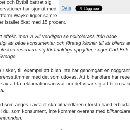
t och Bytbil bättrat sig,
Dela
ervationer har sjunkit med
ttform Wayke ligger sämre
er istället ökat med 15 procent.
t effekt, men vi vill verkligen se nolltolerans från både
igt att både konsumenter och företag känner till att bilens 
inte kan reservera sig för felaktiga uppgifter, säger Carl-Erik
Sverige.
isker, till exempel att bilen inte har genomgått en noggran
 överensstämmer med det som utlovas. Att bilhandlare har rese
e av att ta reklamationsansvar om det visar sig att bilen sak
ha.
om anges i avtalet ska bilhandlaren i första hand erbjuda 
et fall du, som konsument, inte kommer överens med
bilhandlar
nsnämnden.