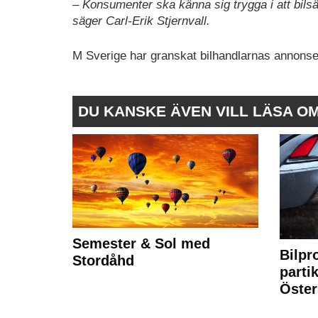
– Konsumenter ska känna sig trygga i att bilsäl
säger Carl-Erik Stjernvall.
M Sverige har granskat bilhandlarnas annonse
DU KANSKE ÄVEN VILL LÄSA O
Semester & Sol med
Bilpr
Stordåhd
partik
Öste