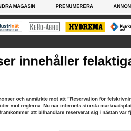
NDRA MAGASIN
PRENUMERERA
ANNON
r innehåller felaktig
nonser och anmärkte mot att ”Reservation för felskrivni
trider mot reglerna. Nu när internets största marknadspla
framkommer att bilhandlare reserverat sig i nästan var f