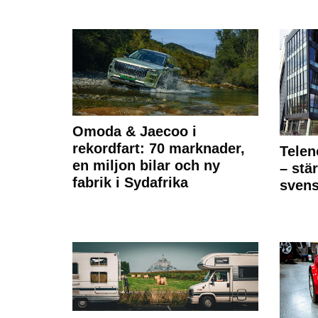
Omoda & Jaecoo i
rekordfart: 70 marknader,
Telen
en miljon bilar och ny
– stä
fabrik i Sydafrika
sven