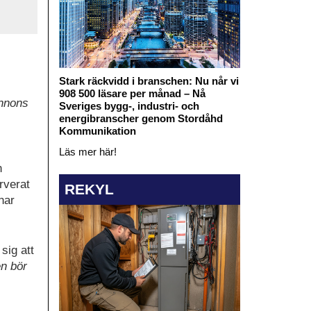
Stark räckvidd i branschen: Nu når vi
908 500 läsare per månad – Nå
annons
Sveriges bygg-, industri- och
energibranscher genom Stordåhd
Kommunikation
Läs mer här!
n
rverat
REKYL
nar
sig att
en bör