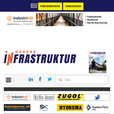
PRENUMERERA
ANNONSERA
START
KONTAKT
VÅRA ANDRA MAGASIN
PRENUMERERA
ANNONSERA