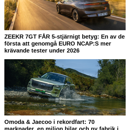
ZEEKR 7GT FÅR 5-stjärnigt betyg: En av de
första att genomgå EURO NCAP:S mer
krävande tester under 2026
Omoda & Jaecoo i rekordfart: 70
marknader, en miljon bilar och ny fabrik i