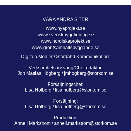
VÅRA ANDRA SITER
www.nyaprojekt.se
www.svenskbyggtidning.se
www.nordiskaprojekt.se
www.grontsamhallsbyggande.se
Digitala Medier / Stordåhd Kommunikation:
Verksamhetsansvarig/Chefredaktör:
Jon Mattias Högberg /
jmhogberg@storkom.se
Försäljningschef:
Lisa Hofberg /
lisa.hofberg@storkom.se
Försäljning:
Lisa Hofberg /
lisa.hofberg@storkom.se
Produktion:
Anneli Markström /
anneli.markstrom@storkom.se