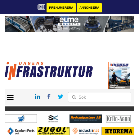
PRENUMERERA
ANNONSERA
START
KONTAKT
VÅRA ANDRA MAGASIN
PRENUMERERA
ANNONSERA