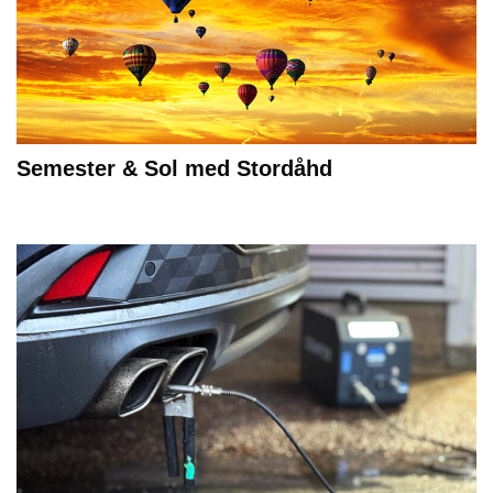
Semester & Sol med Stordåhd