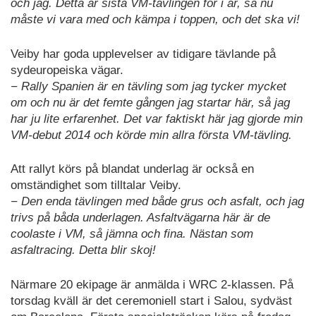
och jag. Detta är sista VM-tävlingen för i år, så nu
måste vi vara med och kämpa i toppen, och det ska vi!
Veiby har goda upplevelser av tidigare tävlande på
sydeuropeiska vägar.
− Rally Spanien är en tävling som jag tycker mycket
om och nu är det femte gången jag startar här, så jag
har ju lite erfarenhet. Det var faktiskt här jag gjorde min
VM-debut 2014 och körde min allra första VM-tävling.
Att rallyt körs på blandat underlag är också en
omständighet som tilltalar Veiby.
− Den enda tävlingen med både grus och asfalt, och jag
trivs på båda underlagen. Asfaltvägarna här är de
coolaste i VM, så jämna och fina. Nästan som
asfaltracing. Detta blir skoj!
Närmare 20 ekipage är anmälda i WRC 2-klassen. På
torsdag kväll är det ceremoniell start i Salou, sydväst