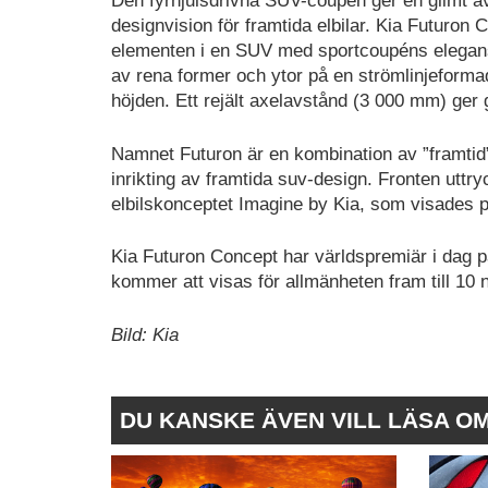
Den fyrhjulsdrivna SUV-coupén ger en glimt a
designvision för framtida elbilar. Kia Futuron C
elementen i en SUV med sportcoupéns elegan
av rena former och ytor på en strömlinjefor
höjden. Ett rejält axelavstånd (3 000 mm) ger
Namnet Futuron är en kombination av ”framtid” 
inrikting av framtida suv-design. Fronten uttryc
elbilskonceptet Imagine by Kia, som visades på
Kia Futuron Concept har världspremiär i dag p
kommer att visas för allmänheten fram till 10
Bild: Kia
DU KANSKE ÄVEN VILL LÄSA O