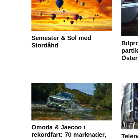
Semester & Sol med
Bilpr
Stordåhd
partik
Öste
Omoda & Jaecoo i
rekordfart: 70 marknader,
Telen