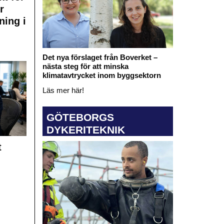
r
ning i
Det nya förslaget från Boverket –
nästa steg för att minska
klimatavtrycket inom byggsektorn
Läs mer här!
GÖTEBORGS
DYKERITEKNIK
t