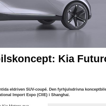
lbilskoncept: Kia Futu
mtida eldriven SUV-coupé. Den fyrhjulsdrivna konceptbil
ional Import Expo (CIIE) i Shanghai.