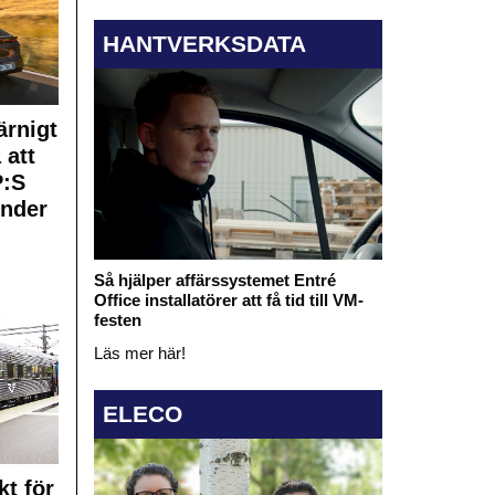
HANTVERKSDATA
rnigt
 att
:S
under
Så hjälper affärssystemet Entré
Office installatörer att få tid till VM-
festen
Läs mer här!
ELECO
kt för