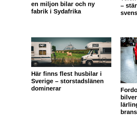
en miljon bilar och ny
– stä
fabrik i Sydafrika
sven
Här finns flest husbilar i
Sverige – storstadslänen
dominerar
Fordo
bilve
lärli
brans