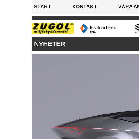
START
KONTAKT
VÅRA A
NYHETER