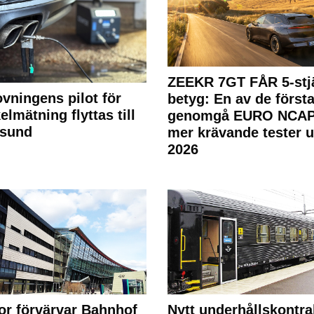
ZEEKR 7GT FÅR 5-stjä
ovningens pilot för
betyg: En av de första
elmätning flyttas till
genomgå EURO NCAP
rsund
mer krävande tester 
2026
or förvärvar Bahnhof
Nytt underhållskontra