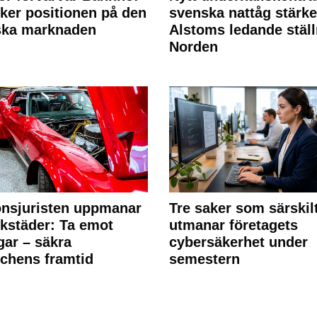
rker positionen på den
svenska nattåg stärke
ska marknaden
Alstoms ledande ställ
Norden
nsjuristen uppmanar
Tre saker som särskil
rkstäder: Ta emot
utmanar företagets
ngar – säkra
cybersäkerhet under
chens framtid
semestern