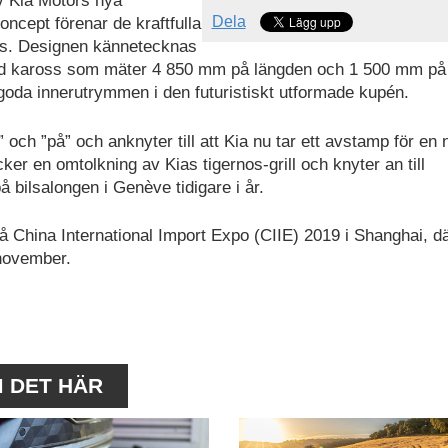
v Kia Motors nya
Dela
oncept förenar de kraftfulla
s. Designen kännetecknas
mad kaross som mäter 4 850 mm på längden och 1 500 mm på
 goda innerutrymmen i den futuristiskt utformade kupén.
och ”på” och anknyter till att Kia nu tar ett avstamp för en 
ker en omtolkning av Kias tigernos-grill och knyter an till
 bilsalongen i Genève tidigare i år.
å China International Import Expo (CIIE) 2019 i Shanghai, d
 november.
M DET HÄR