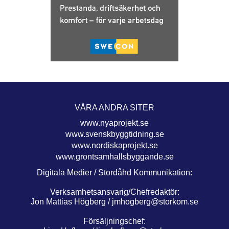
VÅRA ANDRA SITER
www.nyaprojekt.se
www.svenskbyggtidning.se
www.nordiskaprojekt.se
www.grontsamhallsbyggande.se
Digitala Medier / Stordåhd Kommunikation:
Verksamhetsansvarig/Chefredaktör:
Jon Mattias Högberg /
jmhogberg@storkom.se
Försäljningschef: