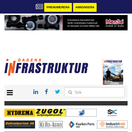
PRENUMERERA
ANNONSERA
START
KONTAKT
VÅRA ANDRA MAGASIN
PRENUMERERA
ANNONSERA