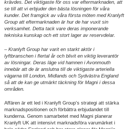
krävdes. Det viktigaste för oss var eftermarknaden, att
se till att vi erbjuder den bästa lösningen för våra
kunder. Det framgick av våra första möten med Kranlyft
Group att eftermarknaden är hur de har vuxit sin
verksamhet. Detta tack vare deras imponerande
tekniska kunskap och ett stort lager av reservdelar.
– Kranlyft Group har varit en starkt aktör i
lyftbranschen i ﬂertal år och blivit en viktig leverantör
av lösningar. Deras läge vid hamnen i Avonmouth
innebär att de är anslutna till de viktigaste arteriella
vägarna till London, Midlands och Sydvästra England
så att de kan ge utmärkt täckning för Magni i dessa
områden.
Affären är ett led i Kranlyft Group’s strategi att stärka
marknadspositionen och förbättra erbjudandet till
kunderna. Genom samarbetet med Magni planerar
Kranlyft UK att intensivt marknadsföra varumärket i